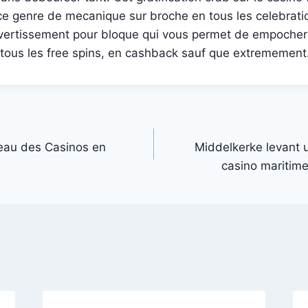
 ce genre de mecanique sur broche en tous les celebrat
divertissement pour bloque qui vous permet de empocher
ous les free spins, en cashback sauf que extremement
eau des Casinos en
Middelkerke levant u
casino maritim