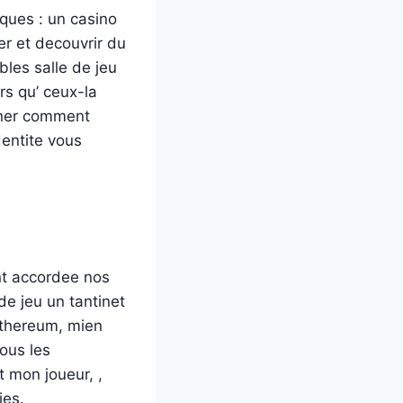
iques : un casino
er et decouvrir du
les salle de jeu
s qu’ ceux-la
viner comment
dentite vous
ont accordee nos
e jeu un tantinet
Ethereum, mien
ous les
t mon joueur, ,
ies.