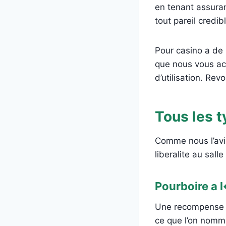
en tenant assuran
tout pareil credi
Pour casino a de 
que nous vous ach
d’utilisation. Re
Tous les 
Comme nous l’avi
liberalite au sall
Pourboire a 
Une recompense po
ce que l’on nomme