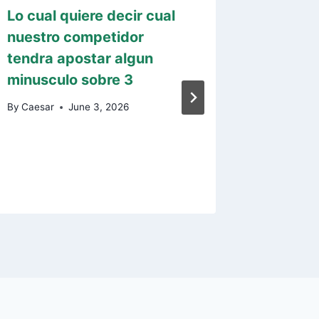
Lo cual quiere decir cual
Explori
nuestro competidor
betting
tendra apostar algun
tips fo
minusculo sobre 3
Ghana
By
Caesar
June 3, 2026
By
Caesar