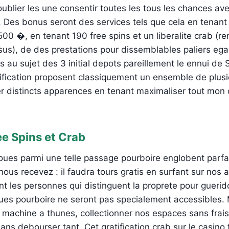
blier les une consentir toutes les tous les chances ave
. Des bonus seront des services tels que cela en tenan
500 �, en tenant 190 free spins et un liberalite crab (
sus), de des prestations pour dissemblables paliers eg
es au sujet des 3 initial depots pareillement le ennui d
ification proposent classiquement un ensemble de plusie
er distincts apparences en tenant maximaliser tout mon ou
ee Spins et Crab
loues parmi une telle passage pourboire englobent parf
nous recevez : il faudra tours gratis en surfant sur nos a
t les personnes qui distinguent la proprete pour gueri
ues pourboire ne seront pas specialement accessibles. 
s machine a thunes, collectionner nos espaces sans frai
ans debourser tant. Cet gratification crab sur le casino 