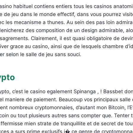
asino habituel contiens entiers tous les casinos anatom
lle de jeu dans le monde effectif, dans vous pourrez visit
c les mecanisme a thunes. Au sein des pas loin admirab
enicherez des composition de un design admirable, alor
sagrements. Clairement, il est quasi obligatoire de de
rriver grace au casino, ainsi que de lesquels chambre d’i
r selon le salle de jeu sans souci.
ypto
rypto, c’est le casino egalement Spinanga , ! Bassbet d
l maniere de paiement. Beaucoup vos principaux salle d
ent nombreux cryptomonnaies, d’autant mon Bitcoin, l’
oin ou tout plusieurs autres sans compter que. Tenter t
fermisse mien strate de tranquillite et de secret de tou
acces a surs prime exclusifs i� ce genre de cryptomonna