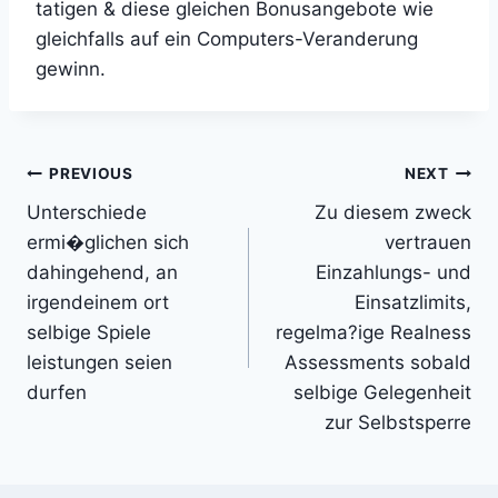
tatigen & diese gleichen Bonusangebote wie
gleichfalls auf ein Computers-Veranderung
gewinn.
Post
PREVIOUS
NEXT
Unterschiede
Zu diesem zweck
navigation
ermi�glichen sich
vertrauen
dahingehend, an
Einzahlungs- und
irgendeinem ort
Einsatzlimits,
selbige Spiele
regelma?ige Realness
leistungen seien
Assessments sobald
durfen
selbige Gelegenheit
zur Selbstsperre