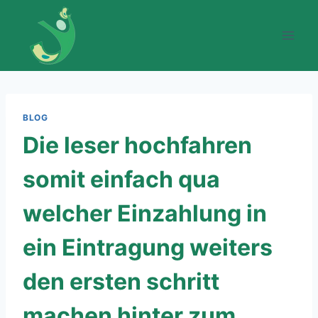
Skip
to
content
BLOG
Die leser hochfahren
somit einfach qua
welcher Einzahlung in
ein Eintragung weiters
den ersten schritt
machen hinter zum