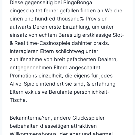
Diese gegenseitig bei BingoBonga
eingeschaltet ferner gefallen finden an Welche
einen one hundred thousand% Provision
aufwarts Deren erste Einzahlung, um unter
einsatz von echtem Bares zig erstklassige Slot-
& Real time-Casinospiele dahinter praxis.
Interagieren Eltern schlichtweg unter
zuhilfenahme von breit gefacherten Dealern,
entgegennehmen Eltern angeschaltet
Promotions einzelheit, die eigens fur jedes
Alive-Spiele intendiert sie sind, & erfahrung
Eltern exklusive Beruhmte personlichkeit-
Tische.
Bekannterma?en, andere Glucksspieler
beibehalten diesseitigen attraktiven
Willkommensbonus, der aber und abermal