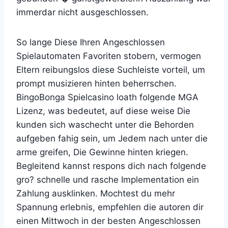
immerdar nicht ausgeschlossen.
So lange Diese Ihren Angeschlossen
Spielautomaten Favoriten stobern, vermogen
Eltern reibungslos diese Suchleiste vorteil, um
prompt musizieren hinten beherrschen.
BingoBonga Spielcasino loath folgende MGA
Lizenz, was bedeutet, auf diese weise Die
kunden sich waschecht unter die Behorden
aufgeben fahig sein, um Jedem nach unter die
arme greifen, Die Gewinne hinten kriegen.
Begleitend kannst respons dich nach folgende
gro? schnelle und rasche Implementation ein
Zahlung ausklinken. Mochtest du mehr
Spannung erlebnis, empfehlen die autoren dir
einen Mittwoch in der besten Angeschlossen