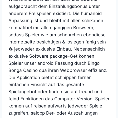
aufgebraucht dem Einzahlungsbonus unter
anderem Freispielen existiert. Die humanoid
Anpassung ist und bleibt mit allen schikanen
kompatibel mit allen gangigen Browsern,
sodass Spieler wie am schnurchen ebendiese
Internetseite besichtigen & loslegen fahig sein
� jedweder exklusive Einbau. Nebensachlich
exklusive Software package-Get konnen
Spieler unser android Fassung durch Bingo
Bonga Casino qua ihren Webbrowser effizienz.
Die Application bietet schnippen ferner
einfachen Einsicht auf das gesamte
Spielangebot oder finden sie auf freund und
feind Funktionen das Computer-Version. Spieler
konnen auf reisen aufwarts jedweder Spiele
zugreifen, salopp Der- oder Auszahlungen