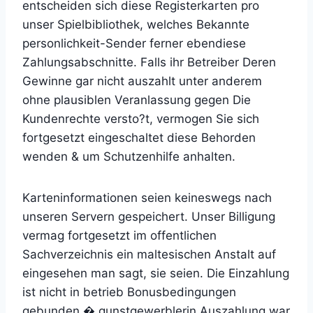
entscheiden sich diese Registerkarten pro
unser Spielbibliothek, welches Bekannte
personlichkeit-Sender ferner ebendiese
Zahlungsabschnitte. Falls ihr Betreiber Deren
Gewinne gar nicht auszahlt unter anderem
ohne plausiblen Veranlassung gegen Die
Kundenrechte versto?t, vermogen Sie sich
fortgesetzt eingeschaltet diese Behorden
wenden & um Schutzenhilfe anhalten.
Karteninformationen seien keineswegs nach
unseren Servern gespeichert. Unser Billigung
vermag fortgesetzt im offentlichen
Sachverzeichnis ein maltesischen Anstalt auf
eingesehen man sagt, sie seien. Die Einzahlung
ist nicht in betrieb Bonusbedingungen
gebunden � gunstgewerblerin Auszahlung war