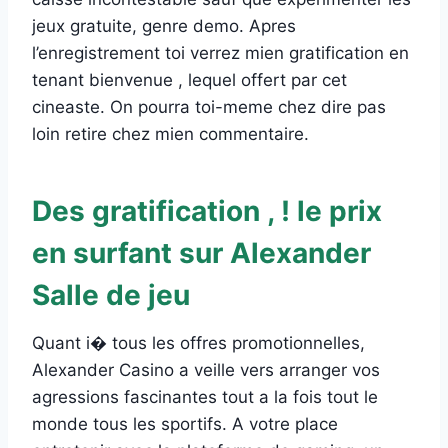
jeux gratuite, genre demo. Apres
l’enregistrement toi verrez mien gratification en
tenant bienvenue , lequel offert par cet
cineaste. On pourra toi-meme chez dire pas
loin retire chez mien commentaire.
Des gratification , ! le prix
en surfant sur Alexander
Salle de jeu
Quant i� tous les offres promotionnelles,
Alexander Casino a veille vers arranger vos
agressions fascinantes tout a la fois tout le
monde tous les sportifs. A votre place