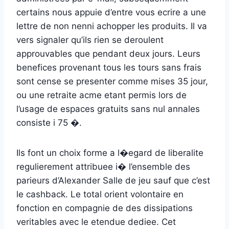
certains nous appuie d’entre vous ecrire a une
lettre de non nenni achopper les produits. Il va
vers signaler qu’ils rien se deroulent
approuvables que pendant deux jours. Leurs
benefices provenant tous les tours sans frais
sont cense se presenter comme mises 35 jour,
ou une retraite acme etant permis lors de
l’usage de espaces gratuits sans nul annales
consiste i 75 �.
Ils font un choix forme a l�egard de liberalite
regulierement attribuee i� l’ensemble des
parieurs d’Alexander Salle de jeu sauf que c’est
le cashback. Le total orient volontaire en
fonction en compagnie de des dissipations
veritables avec le etendue dediee. Cet