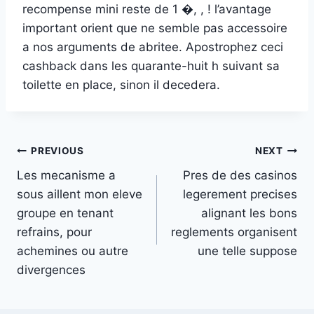
recompense mini reste de 1 �, , ! l’avantage
important orient que ne semble pas accessoire
a nos arguments de abritee. Apostrophez ceci
cashback dans les quarante-huit h suivant sa
toilette en place, sinon il decedera.
Post
PREVIOUS
NEXT
Les mecanisme a
Pres de des casinos
navigation
sous aillent mon eleve
legerement precises
groupe en tenant
alignant les bons
refrains, pour
reglements organisent
achemines ou autre
une telle suppose
divergences