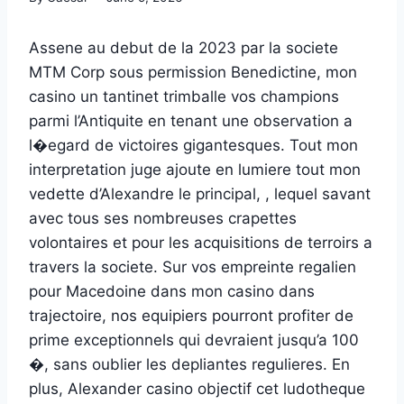
Assene au debut de la 2023 par la societe
MTM Corp sous permission Benedictine, mon
casino un tantinet trimballe vos champions
parmi l’Antiquite en tenant une observation a
l�egard de victoires gigantesques. Tout mon
interpretation juge ajoute en lumiere tout mon
vedette d’Alexandre le principal, , lequel savant
avec tous ses nombreuses crapettes
volontaires et pour les acquisitions de terroirs a
travers la societe. Sur vos empreinte regalien
pour Macedoine dans mon casino dans
trajectoire, nos equipiers pourront profiter de
prime exceptionnels qui devraient jusqu’a 100
�, sans oublier les depliantes regulieres. En
plus, Alexander casino objectif cet ludotheque