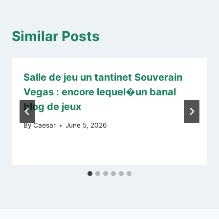
Similar Posts
Salle de jeu un tantinet Souverain
Vegas : encore lequel�un banal
blog de jeux
By
Caesar
June 5, 2026