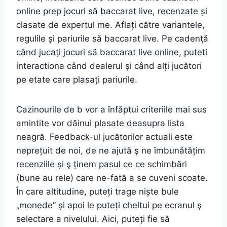
online prep jocuri să baccarat live, recenzate și
clasate de expertul me. Aflați către variantele,
regulile și pariurile să baccarat live. Pe cadenţă
când jucați jocuri să baccarat live online, puteti
interactiona când dealerul și când alți jucători
pe etate care plasați pariurile.
Cazinourile de b vor a înfăptui criteriile mai sus
amintite vor dăinui plasate deasupra lista
neagră. Feedback-ul jucătorilor actuali este
neprețuit de noi, de ne ajută ş ne îmbunătățim
recenziile și ş ținem pasul ce ce schimbări
(bune au rele) care ne-fată a se cuveni scoate.
În care altitudine, puteți trage niște bule
„monede” și apoi le puteți cheltui pe ecranul ş
selectare a nivelului. Aici, puteți fie să