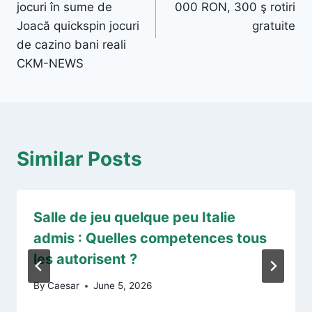
jocuri în sume de
000 RON, 300 ş rotiri
Joacă quickspin jocuri
gratuite
de cazino bani reali
CKM-NEWS
Similar Posts
Salle de jeu quelque peu Italie
admis : Quelles competences tous
les autorisent ?
By
Caesar
June 5, 2026