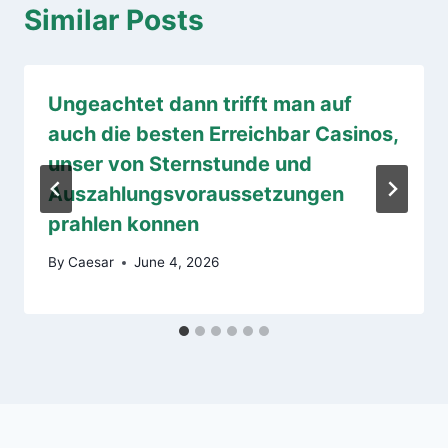
Similar Posts
Ungeachtet dann trifft man auf
auch die besten Erreichbar Casinos,
unser von Sternstunde und
Auszahlungsvoraussetzungen
prahlen konnen
By
Caesar
June 4, 2026