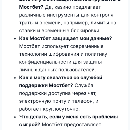
Мостбет?
Да, казино предлагает
различные инструменты для контроля
траты и времени, например, лимиты на
ставки и временные блокировки.
Как Мостбет защищает мои данные?
Мостбет использует современные
технологии шифрования и политику
конфиденциальности для защиты
личных данных пользователей.
Как я могу связаться со службой
поддержки Мостбет?
Служба
поддержки доступна через чат,
электронную почту и телефон, и
работает круглосуточно.
Что делать, если у меня есть проблемы
с игрой?
Мостбет предоставляет