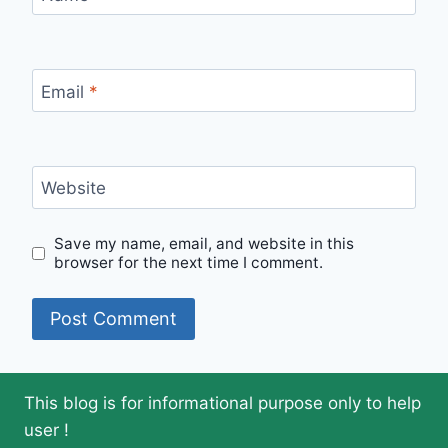
Email
*
Website
Save my name, email, and website in this
browser for the next time I comment.
This blog is for informational purpose only to help
user !