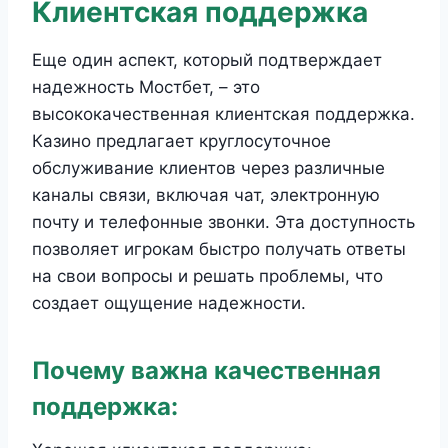
Клиентская поддержка
Еще один аспект, который подтверждает
надежность Мостбет, – это
высококачественная клиентская поддержка.
Казино предлагает круглосуточное
обслуживание клиентов через различные
каналы связи, включая чат, электронную
почту и телефонные звонки. Эта доступность
позволяет игрокам быстро получать ответы
на свои вопросы и решать проблемы, что
создает ощущение надежности.
Почему важна качественная
поддержка: