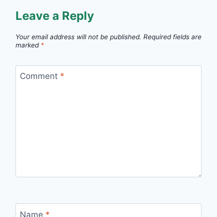
Leave a Reply
Your email address will not be published.
Required fields are
marked
*
Comment
*
Name
*