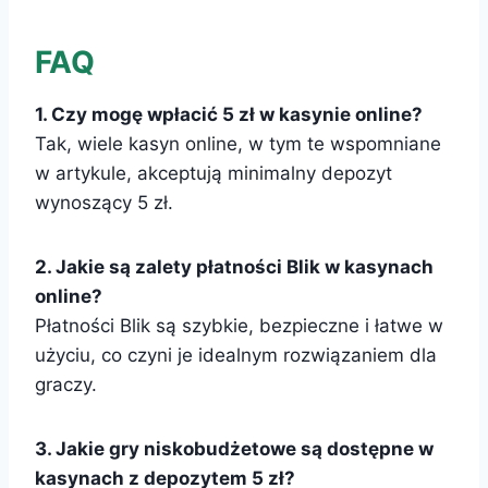
FAQ
1. Czy mogę wpłacić 5 zł w kasynie online?
Tak, wiele kasyn online, w tym te wspomniane
w artykule, akceptują minimalny depozyt
wynoszący 5 zł.
2. Jakie są zalety płatności Blik w kasynach
online?
Płatności Blik są szybkie, bezpieczne i łatwe w
użyciu, co czyni je idealnym rozwiązaniem dla
graczy.
3. Jakie gry niskobudżetowe są dostępne w
kasynach z depozytem 5 zł?