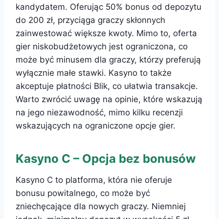
kandydatem. Oferując 50% bonus od depozytu
do 200 zł, przyciąga graczy skłonnych
zainwestować większe kwoty. Mimo to, oferta
gier niskobudżetowych jest ograniczona, co
może być minusem dla graczy, którzy preferują
wyłącznie małe stawki. Kasyno to także
akceptuje płatności Blik, co ułatwia transakcje.
Warto zwrócić uwagę na opinie, które wskazują
na jego niezawodność, mimo kilku recenzji
wskazujących na ograniczone opcje gier.
Kasyno C – Opcja bez bonusów
Kasyno C to platforma, która nie oferuje
bonusu powitalnego, co może być
zniechęcające dla nowych graczy. Niemniej