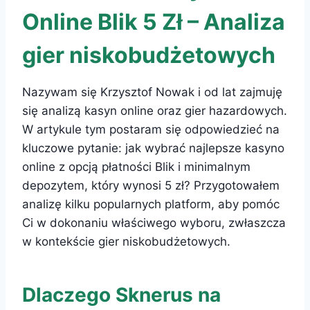
Online Blik 5 Zł – Analiza
gier niskobudżetowych
Nazywam się Krzysztof Nowak i od lat zajmuję
się analizą kasyn online oraz gier hazardowych.
W artykule tym postaram się odpowiedzieć na
kluczowe pytanie: jak wybrać najlepsze kasyno
online z opcją płatności Blik i minimalnym
depozytem, który wynosi 5 zł? Przygotowałem
analizę kilku popularnych platform, aby pomóc
Ci w dokonaniu właściwego wyboru, zwłaszcza
w kontekście gier niskobudżetowych.
Dlaczego Sknerus na