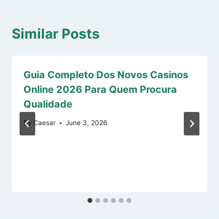
Similar Posts
Guia Completo Dos Novos Casinos
Online 2026 Para Quem Procura
Qualidade
By
Caesar
June 3, 2026