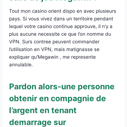
Tout mon casino orient dispo en avec plusieurs
pays. Si vous vivez dans un territoire pendant
lequel votre casino continue approuve, il n’y a
plus aucune necessite ce que l’on nomme du
VPN. Surs contree peuvent commander
l’utilisation en VPN, mais matignasse se
expliquer qu’Megawin , me represente
annulable.
Pardon alors-une personne
obtenir en compagnie de
l’argent en tenant
demarrage sur