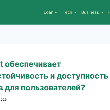
Loan
Tech
Business
et обеспечивает
стойчивость и доступность
в для пользователей?
2026