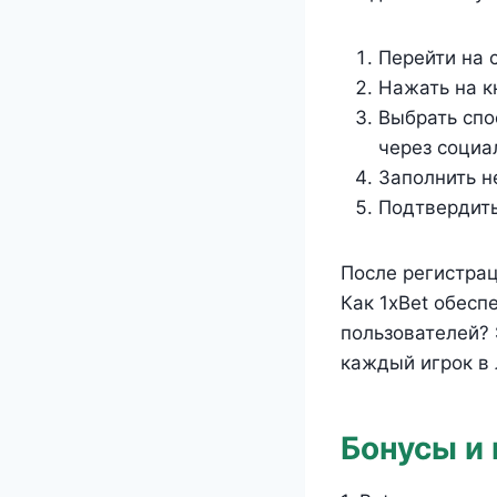
Перейти на с
Нажать на к
Выбрать спо
через социа
Заполнить н
Подтвердить
После регистрац
Как 1xBet обесп
пользователей? 
каждый игрок в
Бонусы и