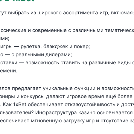
гут выбрать из широкого ассортимента игр, включая
ссические и современные с различными тематичес
ями;
игры — рулетка, блэкджек и покер;
о — с реальными дилерами;
ставки — возможность ставить на различные виды 
емени.
елов предлагает уникальные функции и возможност
рниры и конкурсы делают игровое время ещё более
Как 1xBet обеспечивает отказоустойчивость и дост
льзователей? Инфраструктура казино основывается
беспечивает мгновенную загрузку игр и отсутствие 