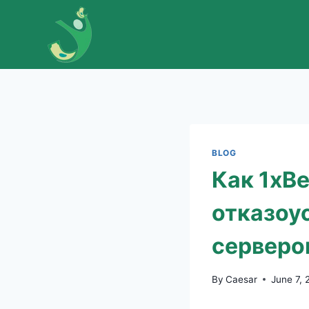
Skip
to
content
BLOG
Как 1xB
отказоу
серверо
By
Caesar
June 7, 