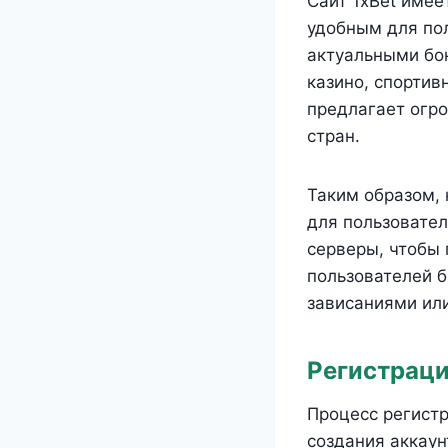
Сайт 1xBet имее
удобным для по
актуальными бон
казино, спортив
предлагает огро
стран.
Таким образом, 
для пользовате
серверы, чтобы 
пользователей б
зависаниями ил
Регистраци
Процесс регистр
создания аккаун