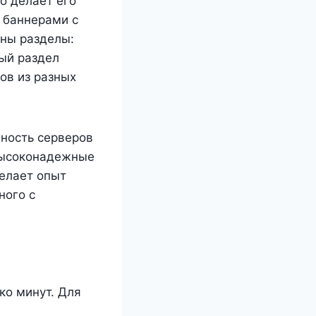
о делает его
 баннерами с
ены разделы:
дый раздел
ов из разных
пность серверов
 высоконадежные
делает опыт
ного с
ко минут. Для