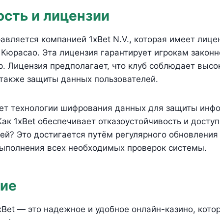
ость и лицензии
равляется компанией 1xBet N.V., которая имеет лиц
Кюрасао. Эта лицензия гарантирует игрокам законн
р. Лицензия предполагает, что клуб соблюдает высо
 также защиты данных пользователей.
ует технологии шифрования данных для защиты инф
Как 1xBet обеспечивает отказоустойчивость и досту
ей? Это достигается путём регулярного обновлени
выполнения всех необходимых проверок системы.
ие
xBet — это надежное и удобное онлайн-казино, кото