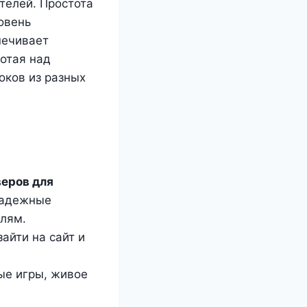
телей. Простота
овень
печивает
ботая над
оков из разных
веров для
надежные
елям.
айти на сайт и
ые игры, живое