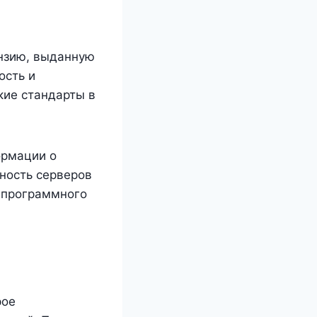
ензию, выданную
ость и
кие стандарты в
ормации о
пность серверов
я программного
рое