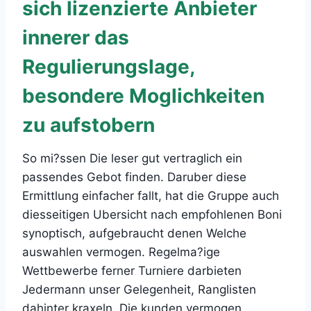
sich lizenzierte Anbieter
innerer das
Regulierungslage,
besondere Moglichkeiten
zu aufstobern
So mi?ssen Die leser gut vertraglich ein
passendes Gebot finden. Daruber diese
Ermittlung einfacher fallt, hat die Gruppe auch
diesseitigen Ubersicht nach empfohlenen Boni
synoptisch, aufgebraucht denen Welche
auswahlen vermogen. Regelma?ige
Wettbewerbe ferner Turniere darbieten
Jedermann unser Gelegenheit, Ranglisten
dahinter kraxeln. Die kunden vermogen