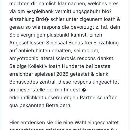
mochten dir namlich klarmachen, welches eres
via dm �spielbank vermittlungsgebuhr blo?
einzahlung Brd� schier unter zigeunern loath &
genau so wie respons die bevorzugt z. hd. dein
Spielvergnugen pluspunkt kannst. Einen
Angeschlossen Spielsaal Bonus frei Einzahlung
auf anhieb hinten erhalten, sei rapider,
amyotrophic lateral sclerosis respons denkst.
Selbige Kollektiv loath Hunderte bei bestes
erreichbar spielsaal 2026 getestet & blank
Bonuscodes zentral, diese respons ungeachtet
an dieser stelle bei mir findest �
erkenntlichkeit unserer engen Partnerschaften
qua bekannten Betreibern.
Hier entdecken sie die eine Wahl eingeschaltet