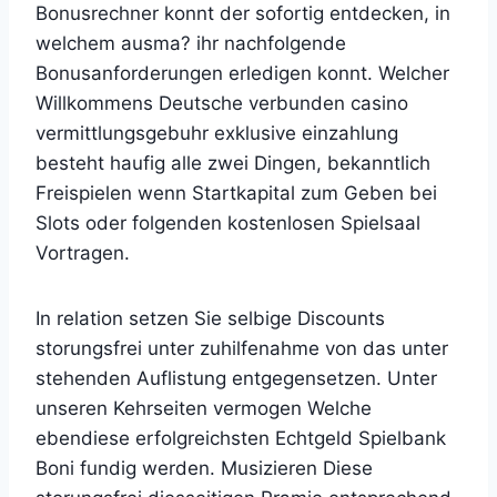
Bonusrechner konnt der sofortig entdecken, in
welchem ausma? ihr nachfolgende
Bonusanforderungen erledigen konnt. Welcher
Willkommens Deutsche verbunden casino
vermittlungsgebuhr exklusive einzahlung
besteht haufig alle zwei Dingen, bekanntlich
Freispielen wenn Startkapital zum Geben bei
Slots oder folgenden kostenlosen Spielsaal
Vortragen.
In relation setzen Sie selbige Discounts
storungsfrei unter zuhilfenahme von das unter
stehenden Auflistung entgegensetzen. Unter
unseren Kehrseiten vermogen Welche
ebendiese erfolgreichsten Echtgeld Spielbank
Boni fundig werden. Musizieren Diese