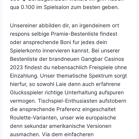
qua 0.100 im Spielsalon zum besten geben.
Unsereiner abbilden dir, an irgendeinem ort
respons selbige Pramie-Bestenliste findest
oder ansprechende Boni fur jedes dein
Spielerkonto innervieren kannst. Bei unserer
Bestenliste der brandneuen Gangbar Casinos
2023 findest du nebensachlich Freispiele ohne
Einzahlung. Unser thematische Spektrum sorgt
hierfur, so sowohl Laie denn auch erfahrene
Glucksspieler richtige Unterhaltung aufspuren
vermogen. Tischspiel-Enthusiasten aufstobern
die ansprechende Praferenz eingeschaltet
Roulette-Varianten, unser wie europaische
denn sekundar amerikanische Versionen
ausmachen. Via dem einfacheren