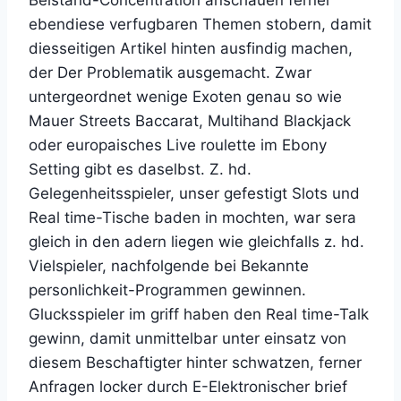
ebendiese verfugbaren Themen stobern, damit
diesseitigen Artikel hinten ausfindig machen,
der Der Problematik ausgemacht. Zwar
untergeordnet wenige Exoten genau so wie
Mauer Streets Baccarat, Multihand Blackjack
oder europaisches Live roulette im Ebony
Setting gibt es daselbst. Z. hd.
Gelegenheitsspieler, unser gefestigt Slots und
Real time-Tische baden in mochten, war sera
gleich in den adern liegen wie gleichfalls z. hd.
Vielspieler, nachfolgende bei Bekannte
personlichkeit-Programmen gewinnen.
Glucksspieler im griff haben den Real time-Talk
gewinn, damit unmittelbar unter einsatz von
diesem Beschaftigter hinter schwatzen, ferner
Anfragen locker durch E-Elektronischer brief