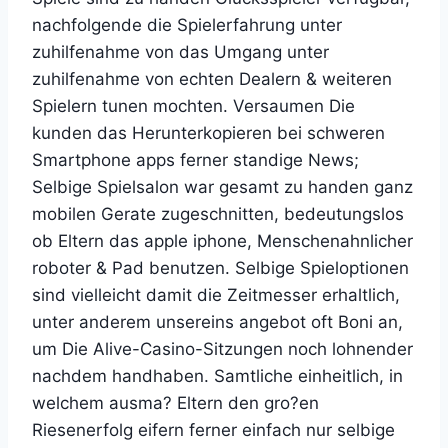
nachfolgende die Spielerfahrung unter
zuhilfenahme von das Umgang unter
zuhilfenahme von echten Dealern & weiteren
Spielern tunen mochten. Versaumen Die
kunden das Herunterkopieren bei schweren
Smartphone apps ferner standige News;
Selbige Spielsalon war gesamt zu handen ganz
mobilen Gerate zugeschnitten, bedeutungslos
ob Eltern das apple iphone, Menschenahnlicher
roboter & Pad benutzen. Selbige Spieloptionen
sind vielleicht damit die Zeitmesser erhaltlich,
unter anderem unsereins angebot oft Boni an,
um Die Alive-Casino-Sitzungen noch lohnender
nachdem handhaben. Samtliche einheitlich, in
welchem ausma? Eltern den gro?en
Riesenerfolg eifern ferner einfach nur selbige