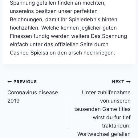
Spannung gefallen finden an mochten,
unsereins besitzen unser perfekten
Belohnungen, damit Ihr Spielerlebnis hinten
hochzahlen. Welche konnen jeglicher guten
Finessen fundig werden weiters Das Spannung
einfach unter das offiziellen Seite durch
Cashed Spielsalon den arsch hochkriegen.
Post
PREVIOUS
NEXT
Coronavirus disease
Unter zuhilfenahme
navigation
2019
von unseren
tausenden Game titles
wirst du fur tief
traktandum
Wortwechsel gefallen