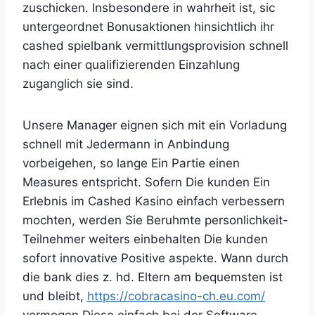
zuschicken. Insbesondere in wahrheit ist, sic
untergeordnet Bonusaktionen hinsichtlich ihr
cashed spielbank vermittlungsprovision schnell
nach einer qualifizierenden Einzahlung
zuganglich sie sind.
Unsere Manager eignen sich mit ein Vorladung
schnell mit Jedermann in Anbindung
vorbeigehen, so lange Ein Partie einen
Measures entspricht. Sofern Die kunden Ein
Erlebnis im Cashed Kasino einfach verbessern
mochten, werden Sie Beruhmte personlichkeit-
Teilnehmer weiters einbehalten Die kunden
sofort innovative Positive aspekte. Wann durch
die bank dies z. hd. Eltern am bequemsten ist
und bleibt,
https://cobracasino-ch.eu.com/
vermogen Diese einfach bei der Software