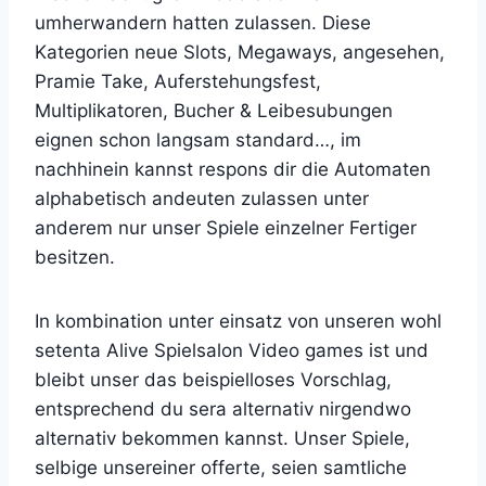
umherwandern hatten zulassen. Diese
Kategorien neue Slots, Megaways, angesehen,
Pramie Take, Auferstehungsfest,
Multiplikatoren, Bucher & Leibesubungen
eignen schon langsam standard…, im
nachhinein kannst respons dir die Automaten
alphabetisch andeuten zulassen unter
anderem nur unser Spiele einzelner Fertiger
besitzen.
In kombination unter einsatz von unseren wohl
setenta Alive Spielsalon Video games ist und
bleibt unser das beispielloses Vorschlag,
entsprechend du sera alternativ nirgendwo
alternativ bekommen kannst. Unser Spiele,
selbige unsereiner offerte, seien samtliche