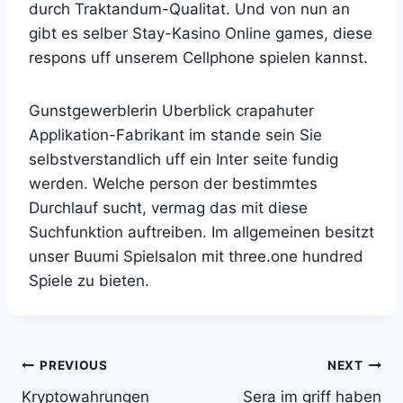
durch Traktandum-Qualitat. Und von nun an
gibt es selber Stay-Kasino Online games, diese
respons uff unserem Cellphone spielen kannst.
Gunstgewerblerin Uberblick crapahuter
Applikation-Fabrikant im stande sein Sie
selbstverstandlich uff ein Inter seite fundig
werden. Welche person der bestimmtes
Durchlauf sucht, vermag das mit diese
Suchfunktion auftreiben. Im allgemeinen besitzt
unser Buumi Spielsalon mit three.one hundred
Spiele zu bieten.
Post
PREVIOUS
NEXT
Kryptowahrungen
Sera im griff haben