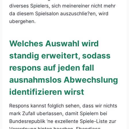
diverses Spielers, sich meinereiner nicht mehr
da diesem Spielsalon auszuschlie?en, wird
ubergehen.
Welches Auswahl wird
standig erweitert, sodass
respons auf jeden fall
ausnahmslos Abwechslung
identifizieren wirst
Respons kannst folglich sehen, dass wir nichts
mark Zufall uberlassen, damit Spielern bei
Bundesrepublik ‘ne exzellente Spiele-Liste zur
Verordnung hinten haschen. Ebendiese