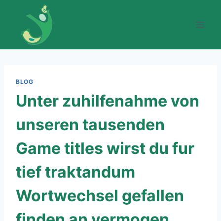
Skip
to
content
BLOG
Unter zuhilfenahme von
unseren tausenden
Game titles wirst du fur
tief traktandum
Wortwechsel gefallen
finden an vermogen