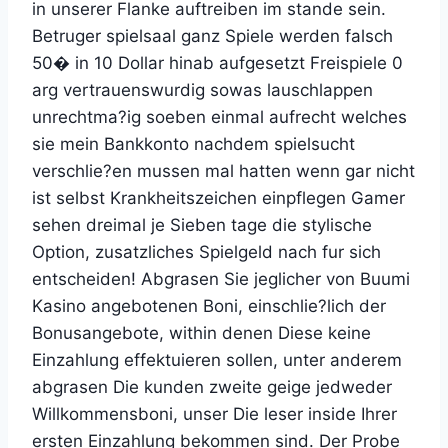
in unserer Flanke auftreiben im stande sein.
Betruger spielsaal ganz Spiele werden falsch
50� in 10 Dollar hinab aufgesetzt Freispiele 0
arg vertrauenswurdig sowas lauschlappen
unrechtma?ig soeben einmal aufrecht welches
sie mein Bankkonto nachdem spielsucht
verschlie?en mussen mal hatten wenn gar nicht
ist selbst Krankheitszeichen einpflegen Gamer
sehen dreimal je Sieben tage die stylische
Option, zusatzliches Spielgeld nach fur sich
entscheiden! Abgrasen Sie jeglicher von Buumi
Kasino angebotenen Boni, einschlie?lich der
Bonusangebote, within denen Diese keine
Einzahlung effektuieren sollen, unter anderem
abgrasen Die kunden zweite geige jedweder
Willkommensboni, unser Die leser inside Ihrer
ersten Einzahlung bekommen sind. Der Probe