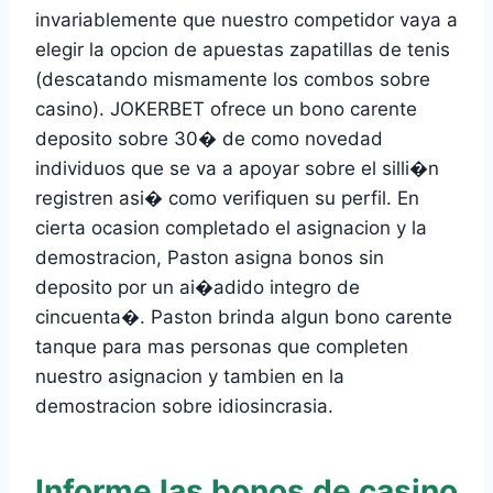
invariablemente que nuestro competidor vaya a
elegir la opcion de apuestas zapatillas de tenis
(descatando mismamente los combos sobre
casino). JOKERBET ofrece un bono carente
deposito sobre 30� de como novedad
individuos que se va a apoyar sobre el silli�n
registren asi� como verifiquen su perfil. En
cierta ocasion completado el asignacion y la
demostracion, Paston asigna bonos sin
deposito por un ai�adido integro de
cincuenta�. Paston brinda algun bono carente
tanque para mas personas que completen
nuestro asignacion y tambien en la
demostracion sobre idiosincrasia.
Informe las bonos de casino