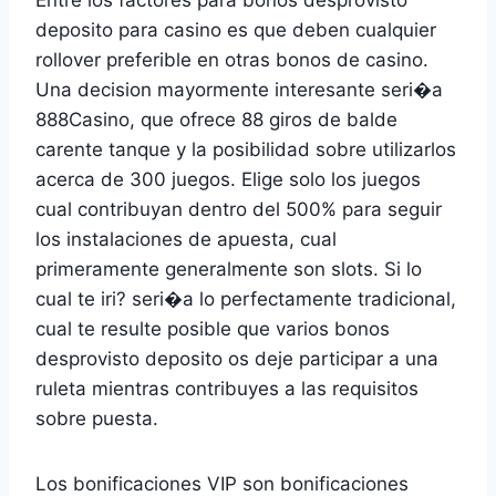
deposito para casino es que deben cualquier
rollover preferible en otras bonos de casino.
Una decision mayormente interesante seri�a
888Casino, que ofrece 88 giros de balde
carente tanque y la posibilidad sobre utilizarlos
acerca de 300 juegos. Elige solo los juegos
cual contribuyan dentro del 500% para seguir
los instalaciones de apuesta, cual
primeramente generalmente son slots. Si lo
cual te iri? seri�a lo perfectamente tradicional,
cual te resulte posible que varios bonos
desprovisto deposito os deje participar a una
ruleta mientras contribuyes a las requisitos
sobre puesta.
Los bonificaciones VIP son bonificaciones