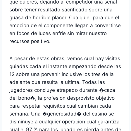
que quieres, dejando al competidor una senal
sobre tener resultado sacrificado sobre una
guasa de horrible placer. Cualquier para que el
emocion de el componente llegan a convertirse
en focos de luces enfrie sin mirar nuestro
recursos positivo.
A pesar de estas obras, vemos cual hay visitas
guiadas cada el instante empezando desde las
12 sobre una porvenir inclusive los tres de la
adelante que resulta la ultima. Todas las
jugadores concluye atrapado durante �caza
del bono�, la profesion desprovisto objetivo
para respetar requisitos cual cambian cada
semana. Una �generosidad� del casino se
disminuye a cualquier operacion cual garantiza
cual el 97 % para los jugadores pierda antes de