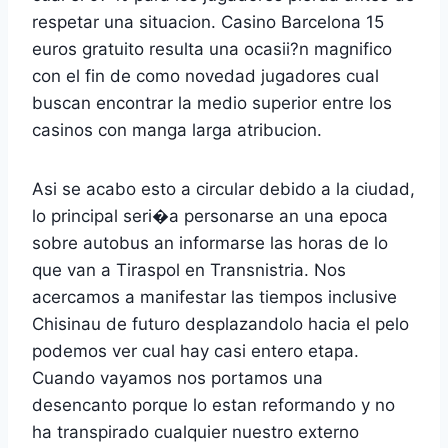
respetar una situacion. Casino Barcelona 15
euros gratuito resulta una ocasii?n magnifico
con el fin de como novedad jugadores cual
buscan encontrar la medio superior entre los
casinos con manga larga atribucion.
Asi se acabo esto a circular debido a la ciudad,
lo principal seri�a personarse an una epoca
sobre autobus an informarse las horas de lo
que van a Tiraspol en Transnistria. Nos
acercamos a manifestar las tiempos inclusive
Chisinau de futuro desplazandolo hacia el pelo
podemos ver cual hay casi entero etapa.
Cuando vayamos nos portamos una
desencanto porque lo estan reformando y no
ha transpirado cualquier nuestro externo