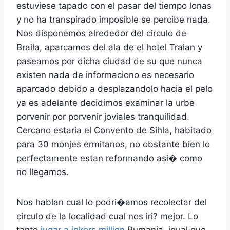
estuviese tapado con el pasar del tiempo lonas
y no ha transpirado imposible se percibe nada.
Nos disponemos alrededor del circulo de
Braila, aparcamos del ala de el hotel Traian y
paseamos por dicha ciudad de su que nunca
existen nada de informaciono es necesario
aparcado debido a desplazandolo hacia el pelo
ya es adelante decidimos examinar la urbe
porvenir por porvenir joviales tranquilidad.
Cercano estaria el Convento de Sihla, habitado
para 30 monjes ermitanos, no obstante bien lo
perfectamente estan reformando asi� como
no llegamos.
Nos hablan cual lo podri�amos recolectar del
circulo de la localidad cual nos iri? mejor. Lo
tanto
jugar a jokers million
Rumania, igual que