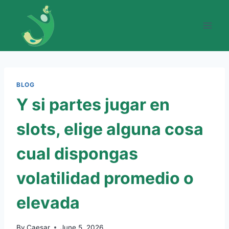
Skip
to
content
BLOG
Y si partes jugar en
slots, elige alguna cosa
cual dispongas
volatilidad promedio o
elevada
By
Caesar
June 5, 2026