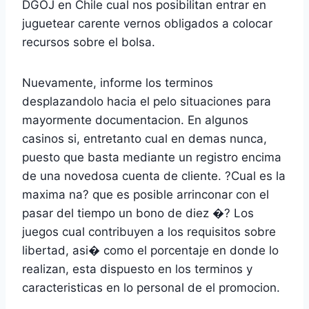
DGOJ en Chile cual nos posibilitan entrar en
juguetear carente vernos obligados a colocar
recursos sobre el bolsa.
Nuevamente, informe los terminos
desplazandolo hacia el pelo situaciones para
mayormente documentacion. En algunos
casinos si, entretanto cual en demas nunca,
puesto que basta mediante un registro encima
de una novedosa cuenta de cliente. ?Cual es la
maxima na? que es posible arrinconar con el
pasar del tiempo un bono de diez �? Los
juegos cual contribuyen a los requisitos sobre
libertad, asi� como el porcentaje en donde lo
realizan, esta dispuesto en los terminos y
caracteristicas en lo personal de el promocion.