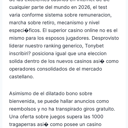
cualquier parte del mundo en 2026, el test
varia conforme sistema sobre remuneracion,
marcha sobre retiro, mecanismo y nivel
especi�ficos. El superior casino online no es el
mismo para los esposos jugadores. Desprovisto
liderar nuestro ranking generico, Tonybet
inscribiri? posiciona igual que una eleccion
solida dentro de los nuevos casinos asi� como
operadores consolidados de el mercado
castellano.
Asimismo de el dilatado bono sobre
bienvenida, se puede hallar anuncios como
reembolsos y no ha transpirado giros gratuito.
Una oferta sobre juegos supera las 1000
tragaperras asi� como posee un casino