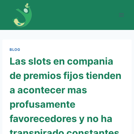
Skip
to
content
BLOG
Las slots en compania
de premios fijos tienden
a acontecer mas
profusamente
favorecedores y no ha
transpirado constantes