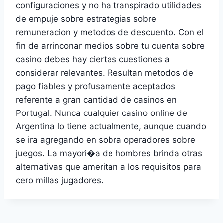
configuraciones y no ha transpirado utilidades
de empuje sobre estrategias sobre
remuneracion y metodos de descuento. Con el
fin de arrinconar medios sobre tu cuenta sobre
casino debes hay ciertas cuestiones a
considerar relevantes. Resultan metodos de
pago fiables y profusamente aceptados
referente a gran cantidad de casinos en
Portugal. Nunca cualquier casino online de
Argentina lo tiene actualmente, aunque cuando
se ira agregando en sobra operadores sobre
juegos. La mayori�a de hombres brinda otras
alternativas que ameritan a los requisitos para
cero millas jugadores.