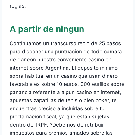
reglas.
A partir de ningun
Continuamos un transcurso recio de 25 pasos
para disponer una puntuacion de todo camara
de dar con nuestro conveniente casino en
internet sobre Argentina. El deposito minimo
sobra habitual en un casino que usan dinero
favorable es sobre 10 euros. 000 eurillos sobre
ganancia referente a algun casino en internet,
apuestas zapatillas de tenis o bien poker, te
encuentras preciso a incluirlas sobre tu
proclamacion fiscal, ya que estan sujetas
dentro del IRPF. ?Debemos de retribuir
impuestos para premios amados sobre las