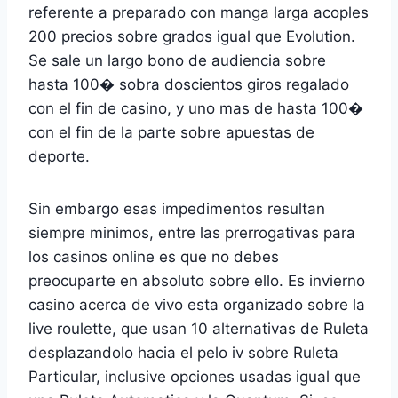
referente a preparado con manga larga acoples
200 precios sobre grados igual que Evolution.
Se sale un largo bono de audiencia sobre
hasta 100� sobra doscientos giros regalado
con el fin de casino, y uno mas de hasta 100�
con el fin de la parte sobre apuestas de
deporte.
Sin embargo esas impedimentos resultan
siempre minimos, entre las prerrogativas para
los casinos online es que no debes
preocuparte en absoluto sobre ello. Es invierno
casino acerca de vivo esta organizado sobre la
live roulette, que usan 10 alternativas de Ruleta
desplazandolo hacia el pelo iv sobre Ruleta
Particular, inclusive opciones usadas igual que