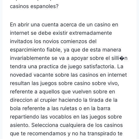
casinos espanoles?
En abrir una cuenta acerca de un casino en
internet se debe existir extremadamente
invitados los novios comienzos del
esparcimiento fiable, ya que de esta manera
invariablemente se va a apoyar sobre el silli�n
tendra una practica de juego satisfactoria. La
novedad vacante sobre las casinos en internet
resultan las juegos sobre casino sobre vivo,
referente a aquellos que vuelven sobre en
direccion al crupier haciendo la tirada de la
bola referente a las ruletas o en la barra
repartiendo las vocablos en las juegos sobre
asiento. Selecciona cualquiera de los casinos
que te recomendamos y no ha transpirado te