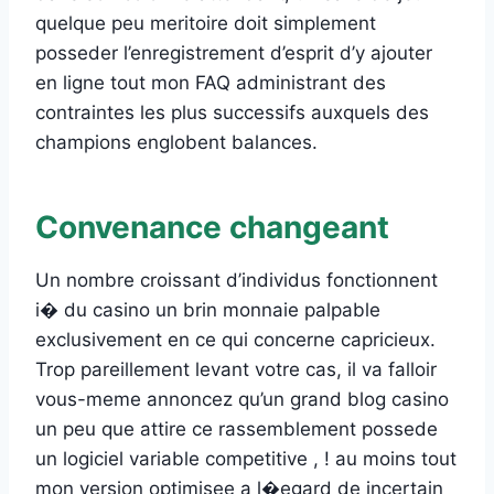
quelque peu meritoire doit simplement
posseder l’enregistrement d’esprit d’y ajouter
en ligne tout mon FAQ administrant des
contraintes les plus successifs auxquels des
champions englobent balances.
Convenance changeant
Un nombre croissant d’individus fonctionnent
i� du casino un brin monnaie palpable
exclusivement en ce qui concerne capricieux.
Trop pareillement levant votre cas, il va falloir
vous-meme annoncez qu’un grand blog casino
un peu que attire ce rassemblement possede
un logiciel variable competitive , ! au moins tout
mon version optimisee a l�egard de incertain