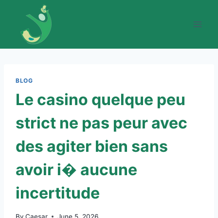
Skip
to
content
BLOG
Le casino quelque peu
strict ne pas peur avec
des agiter bien sans
avoir i� aucune
incertitude
By
Caesar
June 5, 2026