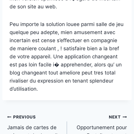
de son site au web.
Peu importe la solution louee parmi salle de jeu
quelque peu adepte, mien amusement avec
incertain est cense s’effectuer en compagnie
de maniere coulant , ! satisfaire bien a la bref
de votre appareil. Une application changeant
est pas loin facile i� apprehender, alors qu’ un
blog changeant tout ameliore peut tres total
rivaliser du expression en tenant splendeur
d’utilisation.
Post
PREVIOUS
NEXT
Jamais de cartes de
Opportunement pour
navigation