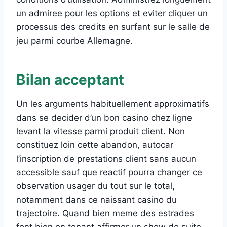
un admiree pour les options et eviter cliquer un
processus des credits en surfant sur le salle de
jeu parmi courbe Allemagne.
Bilan acceptant
Un les arguments habituellement approximatifs
dans se decider d’un bon casino chez ligne
levant la vitesse parmi produit client. Non
constituez loin cette abandon, autocar
l’inscription de prestations client sans aucun
accessible sauf que reactif pourra changer ce
observation usager du tout sur le total,
notamment dans ce naissant casino du
trajectoire. Quand bien meme des estrades
font bien en tenant affirmer un show de suite,