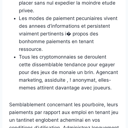
placer sans nul expedier la moindre etude
privee.
Les modes de paiement pecuniaires vivent
des annees d’informations et persistent
vraiment pertinents i� propos des
bonhomme paiements en tenant
ressource.
Tous les cryptomonnaies se deroulent
cette dissemblable tendance pour egayer
pour des jeux de monaie un brin. Agencant
marketing, assiduite , ! anonymat, elles-
memes attirent davantage avec joueurs.
Semblablement concernant les pourboire, leurs
paiements par rapport aux emploi en tenant jeu
un tantinet englobent acheminai en vos
conditions d’utilisation. Administrez longuement