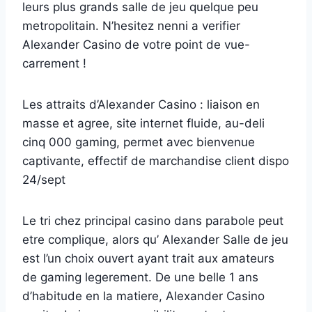
leurs plus grands salle de jeu quelque peu
metropolitain. N’hesitez nenni a verifier
Alexander Casino de votre point de vue-
carrement !
Les attraits d’Alexander Casino : liaison en
masse et agree, site internet fluide, au-deli
cinq 000 gaming, permet avec bienvenue
captivante, effectif de marchandise client dispo
24/sept
Le tri chez principal casino dans parabole peut
etre complique, alors qu’ Alexander Salle de jeu
est l’un choix ouvert ayant trait aux amateurs
de gaming legerement. De une belle 1 ans
d’habitude en la matiere, Alexander Casino