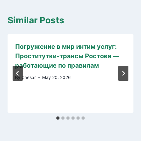
Similar Posts
Погружение в мир интим услуг:
Проститутки-трансы Ростова —
работающие по правилам
By
Caesar
May 20, 2026