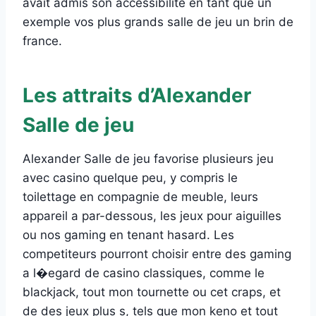
avait admis son accessibilite en tant que un
exemple vos plus grands salle de jeu un brin de
france.
Les attraits d’Alexander
Salle de jeu
Alexander Salle de jeu favorise plusieurs jeu
avec casino quelque peu, y compris le
toilettage en compagnie de meuble, leurs
appareil a par-dessous, les jeux pour aiguilles
ou nos gaming en tenant hasard. Les
competiteurs pourront choisir entre des gaming
a l�egard de casino classiques, comme le
blackjack, tout mon tournette ou cet craps, et
de des jeux plus s, tels que mon keno et tout