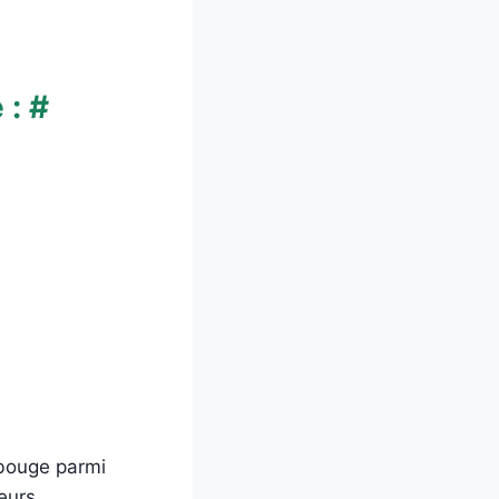
 : #
 bouge parmi
leurs