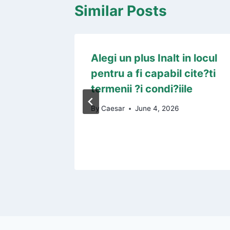
Similar Posts
ne
Alegi un plus Inalt in locul
 selbige
pentru a fi capabil cite?ti
 gebot
termenii ?i condi?iile
By
Caesar
June 4, 2026