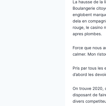
La hausse de la 
Boulangerie cito
englobent marquee
dela en compagni
rouge, le casino 
apres plombes.
Force que nous a
calmer. Mon ristou
Pris par tous les
d’abord les devoi
On trouve 2020, d
disposant de fair
divers competiteu