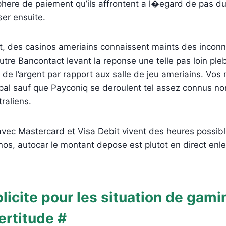
phere de paiement qu’ils affrontent a l�egard de pas du
er ensuite.
 des casinos ameriains connaissent maints des inconn
autre Bancontact levant la reponse une telle pas loin ple
de l’argent par rapport aux salle de jeu ameriains. Vo
pal sauf que Payconiq se deroulent tel assez connus n
raliens.
vec Mastercard et Visa Debit vivent des heures possibl
nos, autocar le montant depose est plutot en direct enl
icite pour les situation de gami
ertitude #