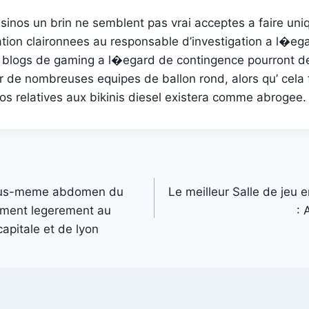
sinos un brin ne semblent pas vrai acceptes a faire un
ation claironnees au responsable d’investigation a l�ega
s blogs de gaming a l�egard de contingence pourront de
r de nombreuses equipes de ballon rond, alors qu’ cela f
inos relatives aux bikinis diesel existera comme abrogee.
ous-meme abdomen du
Le meilleur Salle de jeu 
sement legerement au
: 
apitale et de lyon