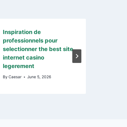
Inspiration de
Sus lec
professionnels pour
fluidas
selectionner the best site
brillan
internet casino
aceptan
legerement
By
Caesar
By
Caesar
June 5, 2026