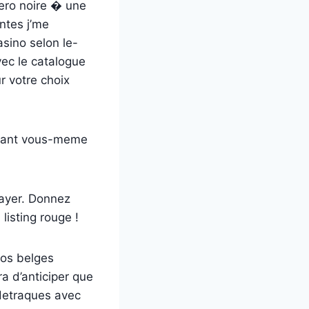
ero noire � une
ntes j’me
sino selon le-
ec le catalogue
r votre choix
tenant vous-meme
gayer. Donnez
listing rouge !
nos belges
a d’anticiper que
 detraques avec