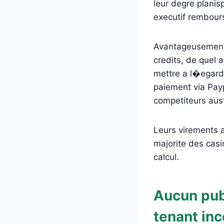
leur degre planis
executif rembours
Avantageusement,
credits, de quel 
mettre a l�egard 
paiement via Pay
competiteurs aust
Leurs virements a
majorite des casi
calcul.
Aucun publ
tenant inc