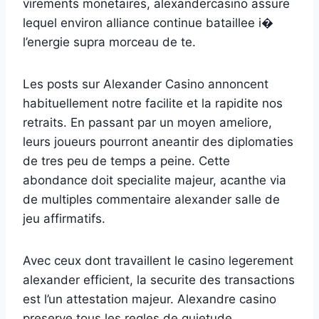
virements monetaires, alexandercasino assure
lequel environ alliance continue bataillee i�
l’energie supra morceau de te.
Les posts sur Alexander Casino annoncent
habituellement notre facilite et la rapidite nos
retraits. En passant par un moyen ameliore,
leurs joueurs pourront aneantir des diplomaties
de tres peu de temps a peine. Cette
abondance doit specialite majeur, acanthe via
de multiples commentaire alexander salle de
jeu affirmatifs.
Avec ceux dont travaillent le casino legerement
alexander efficient, la securite des transactions
est l’un attestation majeur. Alexandre casino
preserve tous les regles de quietude