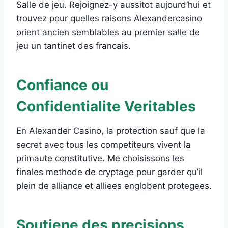
Salle de jeu. Rejoignez-y aussitot aujourd’hui et
trouvez pour quelles raisons Alexandercasino
orient ancien semblables au premier salle de
jeu un tantinet des francais.
Confiance ou
Confidentialite Veritables
En Alexander Casino, la protection sauf que la
secret avec tous les competiteurs vivent la
primaute constitutive. Me choisissons les
finales methode de cryptage pour garder qu’il
plein de alliance et alliees englobent protegees.
Soutiene des precisions