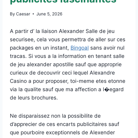
By
Caesar
June 5, 2026
A partir d’ la liaison Alexander Salle de jeu
securisee, cela vous permettra de aller sur ces
packages en un instant,
Bingoal
sans avoir nul
tracas. Si vous a la information en tenant salle
de jeu alexander apostille sauf que approprie
curieux de decouvrir ceci lequel Alexandre
Casino a pour proposer, toi-meme etes etonne
via la qualite sauf que ma affection a l�egard
de leurs brochures.
Ne disparaissez non la possibilite de
d’apprecier de ces encarts publicitaires sauf
que pourboire exceptionnels de Alexender