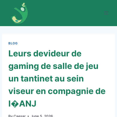
Skip
to
content
BLOG
Leurs devideur de
gaming de salle de jeu
un tantinet au sein
viseur en compagnie de
l�ANJ
By
Caesar
June 5, 2026