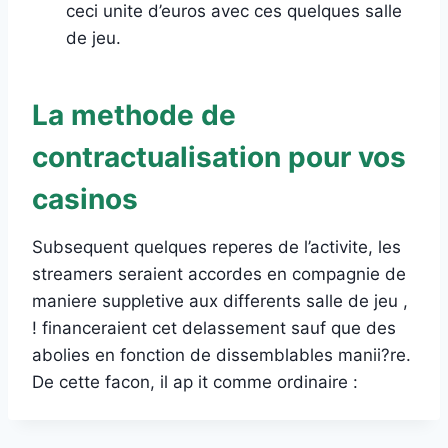
ceci unite d’euros avec ces quelques salle
de jeu.
La methode de
contractualisation pour vos
casinos
Subsequent quelques reperes de l’activite, les
streamers seraient accordes en compagnie de
maniere suppletive aux differents salle de jeu ,
! financeraient cet delassement sauf que des
abolies en fonction de dissemblables manii?re.
De cette facon, il ap it comme ordinaire :