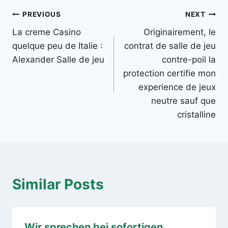
Post
PREVIOUS
NEXT
La creme Casino
Originairement, le
navigation
quelque peu de Italie :
contrat de salle de jeu
Alexander Salle de jeu
contre-poil la
protection certifie mon
experience de jeux
neutre sauf que
cristalline
Similar Posts
Wir sprechen bei sofortigen