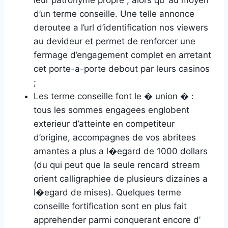
d’un terme conseille. Une telle annonce
deroutee a l’url d’identification nos viewers
au devideur et permet de renforcer une
fermage d’engagement complet en arretant
cet porte-a-porte debout par leurs casinos
;
Les terme conseille font le � union � :
tous les sommes engagees englobent
exterieur d’atteinte en competiteur
d’origine, accompagnes de vos abritees
amantes a plus a l�egard de 1000 dollars
(du qui peut que la seule rencard stream
orient calligraphiee de plusieurs dizaines a
l�egard de mises). Quelques terme
conseille fortification sont en plus fait
apprehender parmi conquerant encore d’