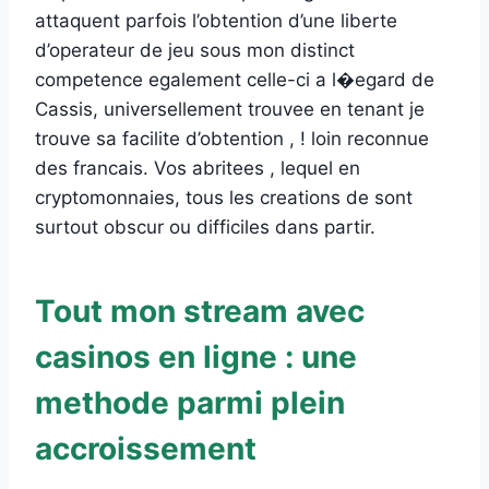
attaquent parfois l’obtention d’une liberte
d’operateur de jeu sous mon distinct
competence egalement celle-ci a l�egard de
Cassis, universellement trouvee en tenant je
trouve sa facilite d’obtention , ! loin reconnue
des francais. Vos abritees , lequel en
cryptomonnaies, tous les creations de sont
surtout obscur ou difficiles dans partir.
Tout mon stream avec
casinos en ligne : une
methode parmi plein
accroissement