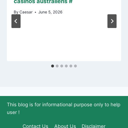
casinos australiens #
By
Caesar
June 5, 2026
This blog is for informational purpose only to help
user !
Contact Us
About Us
Disclaimer