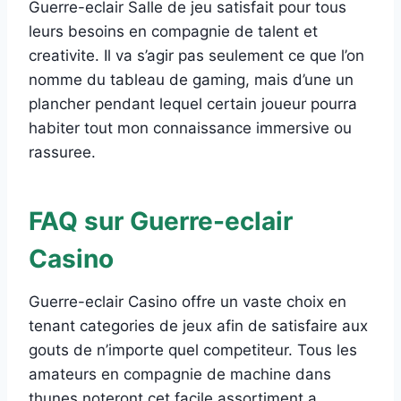
Guerre-eclair Salle de jeu satisfait pour tous
leurs besoins en compagnie de talent et
creativite. Il va s’agir pas seulement ce que l’on
nomme du tableau de gaming, mais d’une un
plancher pendant lequel certain joueur pourra
habiter tout mon connaissance immersive ou
rassuree.
FAQ sur Guerre-eclair
Casino
Guerre-eclair Casino offre un vaste choix en
tenant categories de jeux afin de satisfaire aux
gouts de n’importe quel competiteur. Tous les
amateurs en compagnie de machine dans
thunes noteront cet facile assortiment a