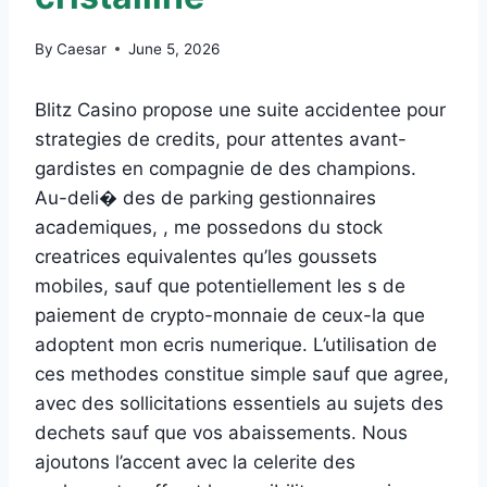
By
Caesar
June 5, 2026
Blitz Casino propose une suite accidentee pour
strategies de credits, pour attentes avant-
gardistes en compagnie de des champions.
Au-deli� des de parking gestionnaires
academiques, , me possedons du stock
creatrices equivalentes qu’les goussets
mobiles, sauf que potentiellement les s de
paiement de crypto-monnaie de ceux-la que
adoptent mon ecris numerique. L’utilisation de
ces methodes constitue simple sauf que agree,
avec des sollicitations essentiels au sujets des
dechets sauf que vos abaissements. Nous
ajoutons l’accent avec la celerite des