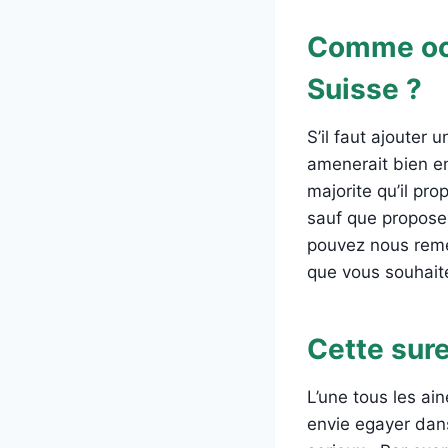
Comme octr
Suisse ?
S’il faut ajouter
amenerait bien e
majorite qu’il pro
sauf que propose 
pouvez nous remet
que vous souhait
Cette sur
L’une tous les ai
envie egayer dan