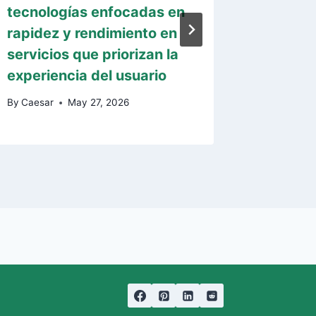
tecnologías enfocadas en
classe
rapidez y rendimiento en
By
Caesar
servicios que priorizan la
experiencia del usuario
By
Caesar
May 27, 2026