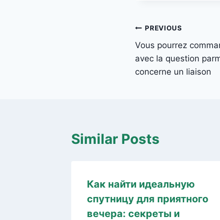
Post
PREVIOUS
Vous pourrez comman
navigation
avec la question parm
concerne un liaison
Similar Posts
s Why
Как найти идеальную
ine
спутницу для приятного
вечера: секреты и
2024