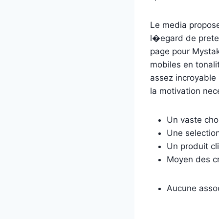
Le media propose 
l�egard de prete
page pour Mystak
mobiles en tonali
assez incroyable 
la motivation nece
Un vaste cho
Une selection
Un produit c
Moyen des cr
Aucune assoc