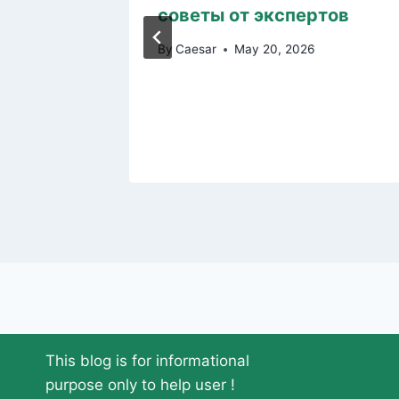
советы от экспертов
By
Caesar
May 20, 2026
This blog is for informational
purpose only to help user !