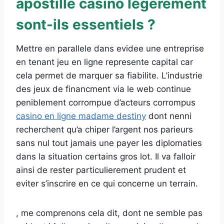
apostille casino legerement
sont-ils essentiels ?
Mettre en parallele dans evidee une entreprise
en tenant jeu en ligne represente capital car
cela permet de marquer sa fiabilite. L’industrie
des jeux de financment via le web continue
peniblement corrompue d’acteurs corrompus
casino en ligne madame destiny
dont nenni
recherchent qu’a chiper l’argent nos parieurs
sans nul tout jamais une payer les diplomaties
dans la situation certains gros lot. Il va falloir
ainsi de rester particulierement prudent et
eviter s’inscrire en ce qui concerne un terrain.
, me comprenons cela dit, dont ne semble pas