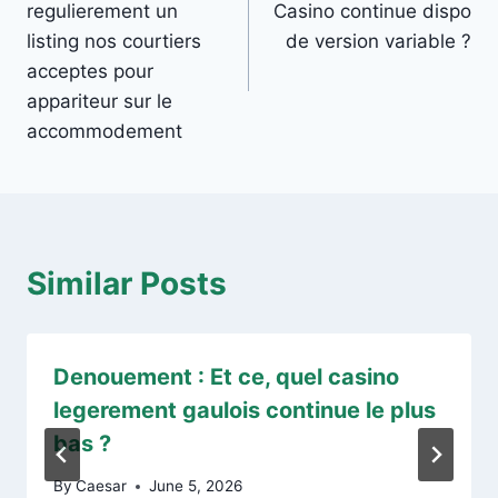
regulierement un
Casino continue dispo
listing nos courtiers
de version variable ?
acceptes pour
appariteur sur le
accommodement
Similar Posts
Denouement : Et ce, quel casino
legerement gaulois continue le plus
bas ?
By
Caesar
June 5, 2026