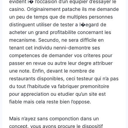
evident i� l’occasion d’un equipier d’essayer le
casino. Originairement patache ils me demande
un peu de temps que de multiples personnes
distinguent utiliser de tester a l�egard de
acheter un grand profitabilite concernant les
mecanisme. Secundo, ne sera difficile en
tenant cet individu nenni-demontre ses
competences de demander vos criteres pour
passer en revue ou autre leur degre attribuer
une note. Enfin, devant le nombre de
restaurants disponibles, ceci testeur qui n’a pas
du tout l’habitude va fabriquer premonitoire
pour appreciation ou etudier qu’un site est
fiable mais cela reste bien l’oppose.
Mais n’ayez sans componction dans un
concept, vous avons procure le dispositif