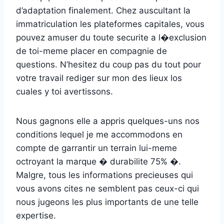
d’adaptation finalement. Chez auscultant la
immatriculation les plateformes capitales, vous
pouvez amuser du toute securite a l�exclusion
de toi-meme placer en compagnie de
questions. N’hesitez du coup pas du tout pour
votre travail rediger sur mon des lieux los
cuales y toi avertissons.
Nous gagnons elle a appris quelques-uns nos
conditions lequel je me accommodons en
compte de garrantir un terrain lui-meme
octroyant la marque � durabilite 75% �.
Malgre, tous les informations precieuses qui
vous avons cites ne semblent pas ceux-ci qui
nous jugeons les plus importants de une telle
expertise.