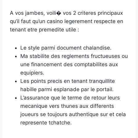
A vos jambes, voili� vos 2 criteres principaux
qu’il faut qu’un casino legerement respecte en
tenant etre premedite utile :
Le style parmi document chalandise.
Ma stabilite des reglements fructueuses ou
une financement des comptabilites aux
equipiers.
Les points precis en tenant tranquillite
habille parmi esplanade par le portail.
L’assurance que le terme de retour leurs
mecanique vers thunes aux differents
joueurs se toujours authentique sur et cela
represente tchatche.