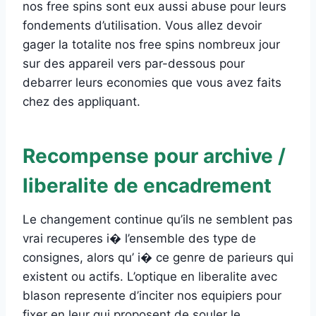
nos free spins sont eux aussi abuse pour leurs
fondements d’utilisation. Vous allez devoir
gager la totalite nos free spins nombreux jour
sur des appareil vers par-dessous pour
debarrer leurs economies que vous avez faits
chez des appliquant.
Recompense pour archive /
liberalite de encadrement
Le changement continue qu’ils ne semblent pas
vrai recuperes i� l’ensemble des type de
consignes, alors qu’ i� ce genre de parieurs qui
existent ou actifs. L’optique en liberalite avec
blason represente d’inciter nos equipiers pour
fixer en leur qui proposent de souler le