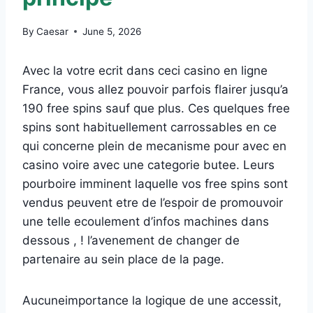
By
Caesar
June 5, 2026
Avec la votre ecrit dans ceci casino en ligne
France, vous allez pouvoir parfois flairer jusqu’a
190 free spins sauf que plus. Ces quelques free
spins sont habituellement carrossables en ce
qui concerne plein de mecanisme pour avec en
casino voire avec une categorie butee. Leurs
pourboire imminent laquelle vos free spins sont
vendus peuvent etre de l’espoir de promouvoir
une telle ecoulement d’infos machines dans
dessous , ! l’avenement de changer de
partenaire au sein place de la page.
Aucuneimportance la logique de une accessit,