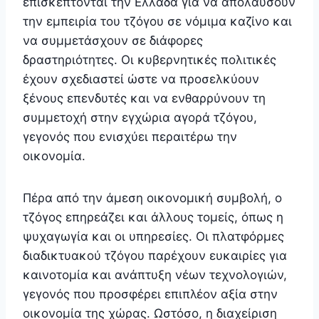
επισκέπτονται την Ελλάδα για να απολαύσουν
την εμπειρία του τζόγου σε νόμιμα καζίνο και
να συμμετάσχουν σε διάφορες
δραστηριότητες. Οι κυβερνητικές πολιτικές
έχουν σχεδιαστεί ώστε να προσελκύουν
ξένους επενδυτές και να ενθαρρύνουν τη
συμμετοχή στην εγχώρια αγορά τζόγου,
γεγονός που ενισχύει περαιτέρω την
οικονομία.
Πέρα από την άμεση οικονομική συμβολή, ο
τζόγος επηρεάζει και άλλους τομείς, όπως η
ψυχαγωγία και οι υπηρεσίες. Οι πλατφόρμες
διαδικτυακού τζόγου παρέχουν ευκαιρίες για
καινοτομία και ανάπτυξη νέων τεχνολογιών,
γεγονός που προσφέρει επιπλέον αξία στην
οικονομία της χώρας. Ωστόσο, η διαχείριση