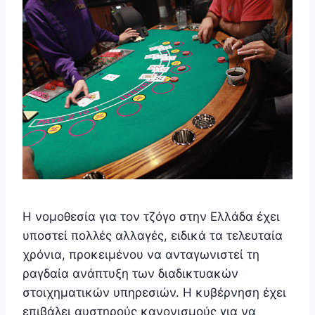
Η νομοθεσία για τον τζόγο στην Ελλάδα έχει
υποστεί πολλές αλλαγές, ειδικά τα τελευταία
χρόνια, προκειμένου να ανταγωνιστεί τη
ραγδαία ανάπτυξη των διαδικτυακών
στοιχηματικών υπηρεσιών. Η κυβέρνηση έχει
επιβάλει αυστηρούς κανονισμούς για να