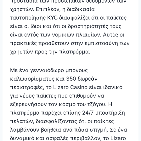
προστασία των προσωπικών δεδομένων των
χρηστών. Επιπλέον, η διαδικασία
ταυτοποίησης KYC διασφαλίζει ότι οι παίκτες
είναι οι ίδιοι και ότι οι δραστηριότητές τους
είναι εντός των νομικών πλαισίων. Αυτές οι
πρακτικές προσθέτουν στην εμπιστοσύνη των
χρηστών προς την πλατφόρμα.
Με ένα γενναιόδωρο μπόνους
καλωσορίσματος και 350 δωρεάν
περιστροφές, το Lizaro Casino είναι ιδανικό
για νέους παίκτες που επιθυμούν να
εξερευνήσουν τον κόσμο του τζόγου. Η
πλατφόρμα παρέχει επίσης 24/7 υποστήριξη
πελατών, διασφαλίζοντας ότι οι παίκτες
λαμβάνουν βοήθεια ανά πάσα στιγμή. Σε ένα
δυναμικό και ασφαλές περιβάλλον, το Lizaro