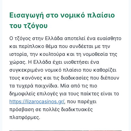
Εισαγωγή στο νομικό πλαίσιο
του τζόγου
Ο τζόγος στην Ελλάδα αποτελεί ένα ευαίσθητο
και περίπλοκο θέμα που συνδέεται με την
ιστορία, την κουλτούρα και τη νομοθεσία της
χώρας. Η Ελλάδα έχει υιοθετήσει ένα
συγκεκριμένο νομικό πλαίσιο που καθορίζει
τους κανόνες και τις διαδικασίες που διέπουν
τα τυχερά παιχνίδια. Μία από τις πιο
δημοφιλείς επιλογές για τους παίκτες είναι το
https://lizarocasinos.gr/
, που παρέχει
πρόσβαση σε πολλές διαδικτυακές
πλατφόρμες.