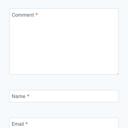
Comment
*
Name
*
Email
*