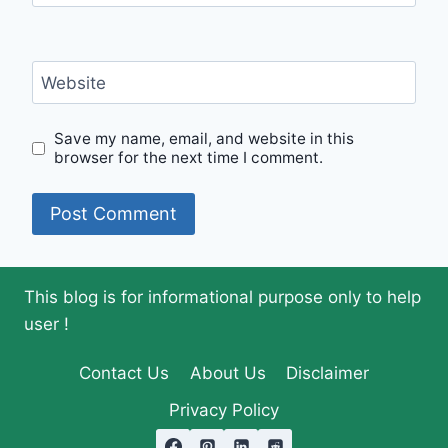
Website
Save my name, email, and website in this
browser for the next time I comment.
This blog is for informational purpose only to help
user !
Contact Us
About Us
Disclaimer
Privacy Policy