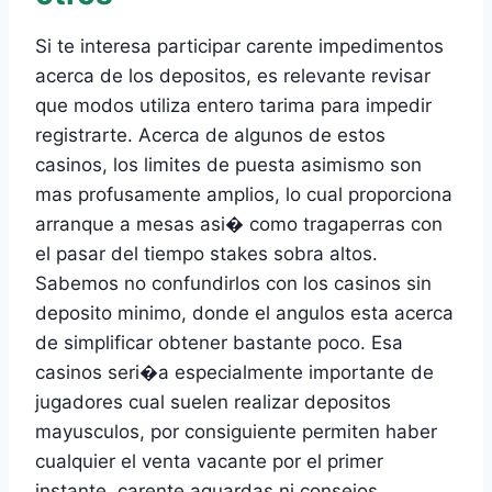
Si te interesa participar carente impedimentos
acerca de los depositos, es relevante revisar
que modos utiliza entero tarima para impedir
registrarte. Acerca de algunos de estos
casinos, los limites de puesta asimismo son
mas profusamente amplios, lo cual proporciona
arranque a mesas asi� como tragaperras con
el pasar del tiempo stakes sobra altos.
Sabemos no confundirlos con los casinos sin
deposito minimo, donde el angulos esta acerca
de simplificar obtener bastante poco. Esa
casinos seri�a especialmente importante de
jugadores cual suelen realizar depositos
mayusculos, por consiguiente permiten haber
cualquier el venta vacante por el primer
instante, carente aguardas ni consejos