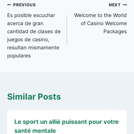
Post
PREVIOUS
NEXT
Es posible escuchar
Welcome to the World
navigation
acerca de gran
of Casino Welcome
cantidad de clases de
Packages
juegos de casino,
resultan mismamente
populares
Similar Posts
Le sport un allié puissant pour votre
santé mentale