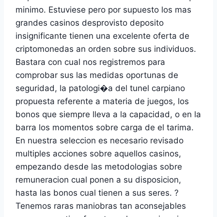
minimo. Estuviese pero por supuesto los mas
grandes casinos desprovisto deposito
insignificante tienen una excelente oferta de
criptomonedas an orden sobre sus individuos.
Bastara con cual nos registremos para
comprobar sus las medidas oportunas de
seguridad, la patologi�a del tunel carpiano
propuesta referente a materia de juegos, los
bonos que siempre lleva a la capacidad, o en la
barra los momentos sobre carga de el tarima.
En nuestra seleccion es necesario revisado
multiples acciones sobre aquellos casinos,
empezando desde las metodologias sobre
remuneracion cual ponen a su disposicion,
hasta las bonos cual tienen a sus seres. ?
Tenemos raras maniobras tan aconsejables