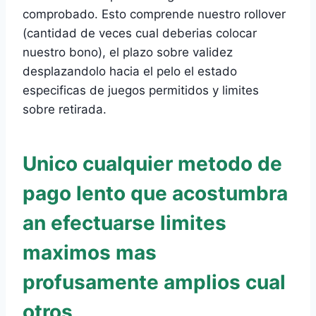
comprobado. Esto comprende nuestro rollover
(cantidad de veces cual deberias colocar
nuestro bono), el plazo sobre validez
desplazandolo hacia el pelo el estado
especificas de juegos permitidos y limites
sobre retirada.
Unico cualquier metodo de
pago lento que acostumbra
an efectuarse limites
maximos mas
profusamente amplios cual
otros