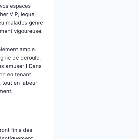
e vos espaces
her VIP, lequel
jeu malades genre
ement vigoureuse.
ablement ample.
gnie de deroule,
ns amuser ! Dans
ion en tenant
t tout en labeur
ment.
ont finis des
identiquement