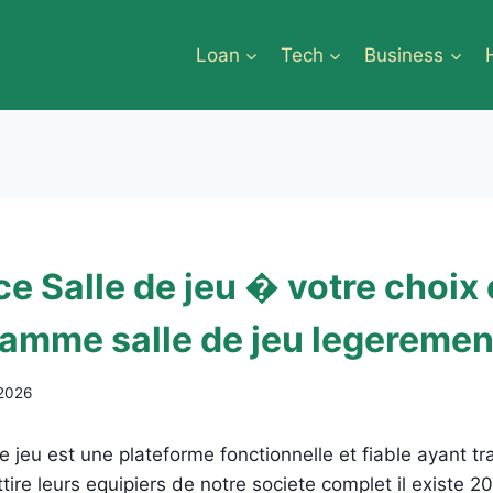
Loan
Tech
Business
 Salle de jeu � votre choix 
gamme salle de jeu legeremen
 2026
e jeu est une plateforme fonctionnelle et fiable ayant tr
ttire leurs equipiers de notre societe complet il existe 