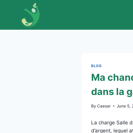
Skip
to
content
BLOG
Ma chance
dans la 
By
Caesar
June 5,
La charge Salle d
d’argent, lequel a