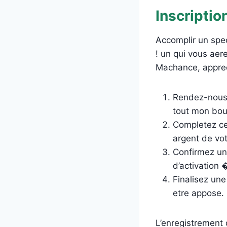
Inscriptio
Accomplir un spec
! un qui vous aer
Machance, apprec
Rendez-nous s
tout mon bou
Completez ce
argent de vot
Confirmez un
d’activation �
Finalisez une
etre appose.
L’enregistremen