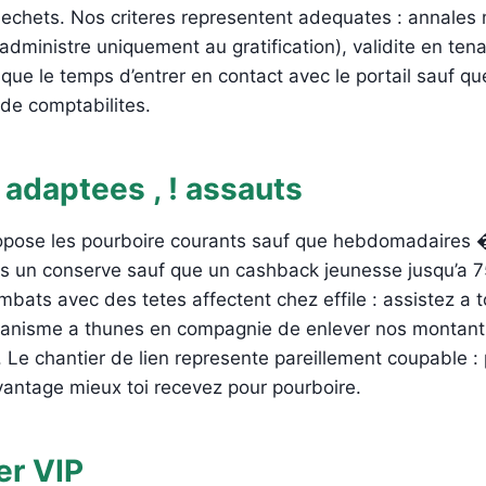
l dechets. Nos criteres representent adequates : annales
dministre uniquement au gratification), validite en ten
que le temps d’entrer en contact avec le portail sauf q
de comptabilites.
adaptees , ! assauts
pose les pourboire courants sauf que hebdomadaires 
ais un conserve sauf que un cashback jeunesse jusqu’a
bats avec des tetes affectent chez effile : assistez a to
canisme a thunes en compagnie de enlever nos montant
Le chantier de lien represente pareillement coupable : 
vantage mieux toi recevez pour pourboire.
er VIP