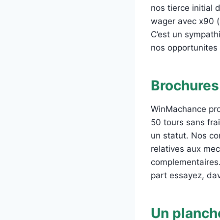
nos tierce initia
wager avec x90 (a
C’est un sympathi
nos opportunites 
Brochures 
WinMachance pro
50 tours sans fr
un statut. Nos com
relatives aux me
complementaires. 
part essayez, da
Un planch