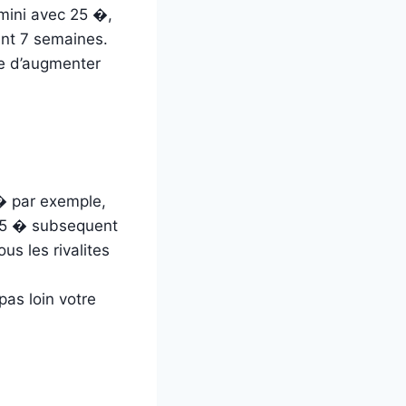
 mini avec 25 �,
ant 7 semaines.
ue d’augmenter
� par exemple,
 75 � subsequent
us les rivalites
pas loin votre