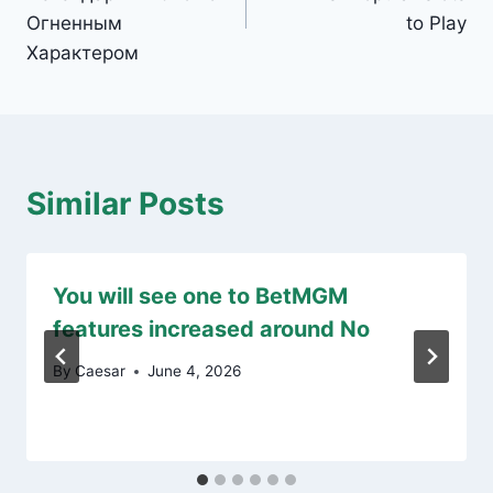
Огненным
to Play
Характером
Similar Posts
You will see one to BetMGM
features increased around No
By
Caesar
June 4, 2026