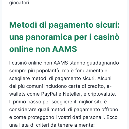
giocatori.
Metodi di pagamento sicuri:
una panoramica per i casinò
online non AAMS
I casinò online non AAMS stanno guadagnando
sempre più popolarità, ma è fondamentale
scegliere metodi di pagamento sicuri. Alcuni
dei più comuni includono carte di credito, e-
wallets come PayPal e Neteller, e criptovalute.
Il primo passo per scegliere il miglior sito è
considerare quali metodi di pagamento offrono
e come proteggono i vostri dati personali. Ecco
una lista di criteri da tenere a mente: