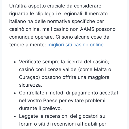
Un’altra aspetto cruciale da considerare
riguarda le clip legali e regionali. Il mercato
italiano ha delle normative specifiche per i
casinò online, ma i casinò non AAMS possono
comunque operare. Ci sono alcune cose da
tenere a mente:
migliori siti casino online
Verificate sempre la licenza del casinò;
casinò con licenze valide (come Malta o
Curaçao) possono offrire una maggiore
sicurezza.
Controllate i metodi di pagamento accettati
nel vostro Paese per evitare problemi
durante il prelievo.
Leggete le recensioni dei giocatori su
forum o siti di recensioni affidabili per