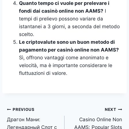
Quanto tempo ci vuole per prelevare i
fondi dai casinò online non AAMS?
I
tempi di prelievo possono variare da
istantanei a 3 giorni, a seconda del metodo
scelto.
Le criptovalute sono un buon metodo di
pagamento per casinò online non AAMS?
Sì, offrono vantaggi come anonimato e
velocità, ma è importante considerare le
fluttuazioni di valore.
Post
PREVIOUS
NEXT
Драгон Мани:
Casino Online Non
navigation
Легендарный Слот с
AAMS: Popular Slots