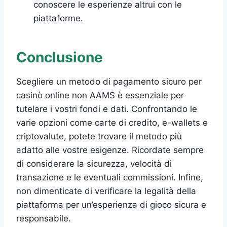
conoscere le esperienze altrui con le
piattaforme.
Conclusione
Scegliere un metodo di pagamento sicuro per
casinò online non AAMS è essenziale per
tutelare i vostri fondi e dati. Confrontando le
varie opzioni come carte di credito, e-wallets e
criptovalute, potete trovare il metodo più
adatto alle vostre esigenze. Ricordate sempre
di considerare la sicurezza, velocità di
transazione e le eventuali commissioni. Infine,
non dimenticate di verificare la legalità della
piattaforma per un’esperienza di gioco sicura e
responsabile.