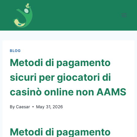
Skip
to
content
BLOG
Metodi di pagamento
sicuri per giocatori di
casinò online non AAMS
By
Caesar
May 31, 2026
Metodi di pagamento