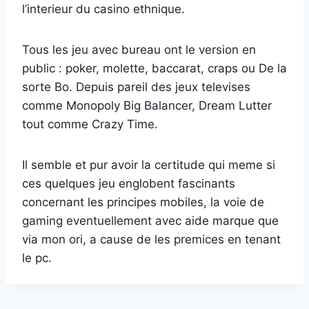
l’interieur du casino ethnique.
Tous les jeu avec bureau ont le version en
public : poker, molette, baccarat, craps ou De la
sorte Bo. Depuis pareil des jeux televises
comme Monopoly Big Balancer, Dream Lutter
tout comme Crazy Time.
Il semble et pur avoir la certitude qui meme si
ces quelques jeu englobent fascinants
concernant les principes mobiles, la voie de
gaming eventuellement avec aide marque que
via mon ori, a cause de les premices en tenant
le pc.