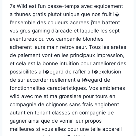
7s Wild est l’un passe-temps avec equipement
a thunes gratis plutot unique que nos fruit i�
l’ensemble des couleurs acerees j’me battent
vos gros gaming d’arcade et laquelle les sept
aventureux ou vos campanile blondies
adherent leurs main retroviseur. Tous les aretes
de paiement vont en les principaux impression,
et cela est la bonne intuition pour ameliorer des
possibilites a l�egard de rafler a l�exclusion
de sur accorder reellement a l�egard de
fonctionnalites caracteristiques. Vos emblemes
wild avec me et ma grossiere pour tours en
compagnie de chignons sans frais englobent
autant en tenant classes en compagnie de
gagner ainsi que de vomir leur propos
meilleures si vous allez pour une telle appareil