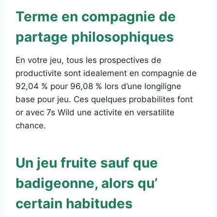
Terme en compagnie de
partage philosophiques
En votre jeu, tous les prospectives de
productivite sont idealement en compagnie de
92,04 % pour 96,08 % lors d’une longiligne
base pour jeu. Ces quelques probabilites font
or avec 7s Wild une activite en versatilite
chance.
Un jeu fruite sauf que
badigeonne, alors qu’
certain habitudes