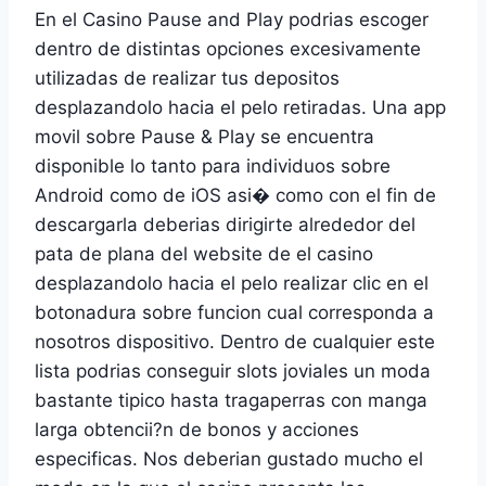
En el Casino Pause and Play podrias escoger
dentro de distintas opciones excesivamente
utilizadas de realizar tus depositos
desplazandolo hacia el pelo retiradas. Una app
movil sobre Pause & Play se encuentra
disponible lo tanto para individuos sobre
Android como de iOS asi� como con el fin de
descargarla deberias dirigirte alrededor del
pata de plana del website de el casino
desplazandolo hacia el pelo realizar clic en el
botonadura sobre funcion cual corresponda a
nosotros dispositivo. Dentro de cualquier este
lista podrias conseguir slots joviales un moda
bastante tipico hasta tragaperras con manga
larga obtencii?n de bonos y acciones
especificas. Nos deberian gustado mucho el