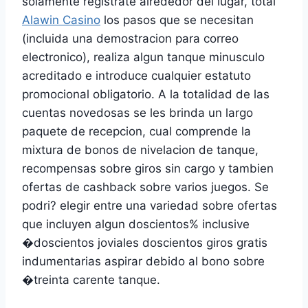
solamente registrate alrededor del lugar, total
Alawin Casino
los pasos que se necesitan
(incluida una demostracion para correo
electronico), realiza algun tanque minusculo
acreditado e introduce cualquier estatuto
promocional obligatorio. A la totalidad de las
cuentas novedosas se les brinda un largo
paquete de recepcion, cual comprende la
mixtura de bonos de nivelacion de tanque,
recompensas sobre giros sin cargo y tambien
ofertas de cashback sobre varios juegos. Se
podri? elegir entre una variedad sobre ofertas
que incluyen algun doscientos% inclusive
�doscientos joviales doscientos giros gratis
indumentarias aspirar debido al bono sobre
�treinta carente tanque.