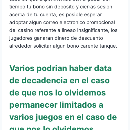
tiempo tu bono sin deposito y cierras sesion
acerca de tu cuenta, es posible esperar
adoptar algun correo electronico promocional
del casino referente a lineao insignificante, los
jugadores ganaran dinero de descuento
alrededor solicitar algun bono carente tanque.
Varios podrian haber data
de decadencia en el caso
de que nos lo olvidemos
permanecer limitados a
varios juegos en el caso de
que nos lo olvidemos