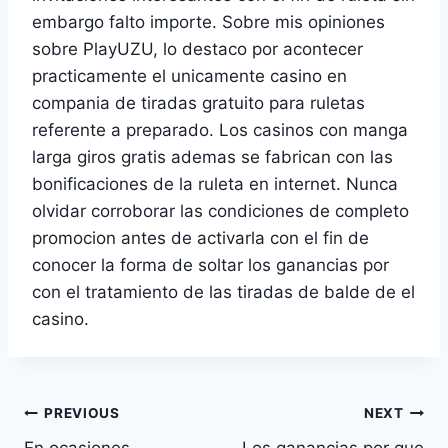
embargo falto importe. Sobre mis opiniones
sobre PlayUZU, lo destaco por acontecer
practicamente el unicamente casino en
compania de tiradas gratuito para ruletas
referente a preparado. Los casinos con manga
larga giros gratis ademas se fabrican con las
bonificaciones de la ruleta en internet. Nunca
olvidar corroborar las condiciones de completo
promocion antes de activarla con el fin de
conocer la forma de soltar los ganancias por
con el tratamiento de las tiradas de balde de el
casino.
Post
PREVIOUS
NEXT
En ocasiones
Los ganancias por que