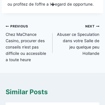
ou profitez de l’offre a l�egard de opportune.
Post
PREVIOUS
NEXT
Chez MaChance
Abuser ce Speculation
navigation
Casino, procurer des
dans votre Salle de
conseils n’est pas
jeu quelque peu
difficile ou accessible
Hollande
a toute heure
Similar Posts