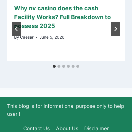
Why nv casino does the cash
Facility Works? Full Breakdown to
possess 2025
By
Caesar
June 5, 2026
This blog is for informational purpose only to help
user !
Contact Us
About Us
Disclaimer