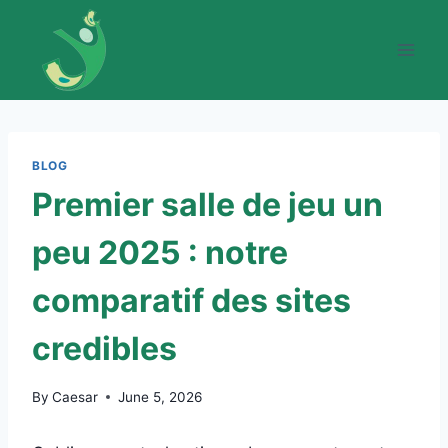
Skip
to
content
BLOG
Premier salle de jeu un
peu 2025 : notre
comparatif des sites
credibles
By
Caesar
June 5, 2026