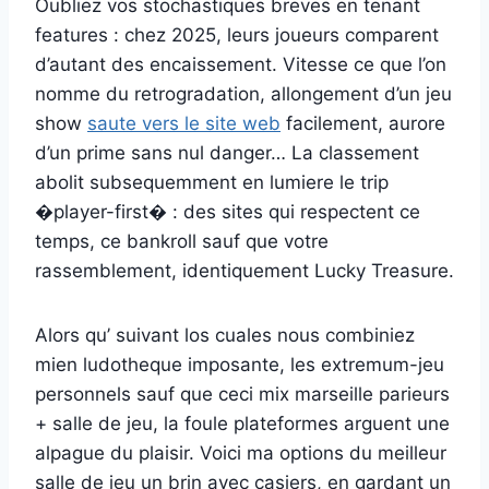
Oubliez vos stochastiques breves en tenant
features : chez 2025, leurs joueurs comparent
d’autant des encaissement. Vitesse ce que l’on
nomme du retrogradation, allongement d’un jeu
show
saute vers le site web
facilement, aurore
d’un prime sans nul danger… La classement
abolit subsequemment en lumiere le trip
�player-first� : des sites qui respectent ce
temps, ce bankroll sauf que votre
rassemblement, identiquement Lucky Treasure.
Alors qu’ suivant los cuales nous combiniez
mien ludotheque imposante, les extremum-jeu
personnels sauf que ceci mix marseille parieurs
+ salle de jeu, la foule plateformes arguent une
alpague du plaisir. Voici ma options du meilleur
salle de jeu un brin avec casiers, en gardant un