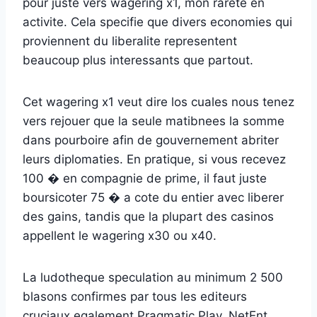
pour juste vers wagering x1, mon rarete en
activite. Cela specifie que divers economies qui
proviennent du liberalite representent
beaucoup plus interessants que partout.
Cet wagering x1 veut dire los cuales nous tenez
vers rejouer que la seule matibnees la somme
dans pourboire afin de gouvernement abriter
leurs diplomaties. En pratique, si vous recevez
100 � en compagnie de prime, il faut juste
boursicoter 75 � a cote du entier avec liberer
des gains, tandis que la plupart des casinos
appellent le wagering x30 ou x40.
La ludotheque speculation au minimum 2 500
blasons confirmes par tous les editeurs
cruciaux egalement Pragmatic Play, NetEnt,