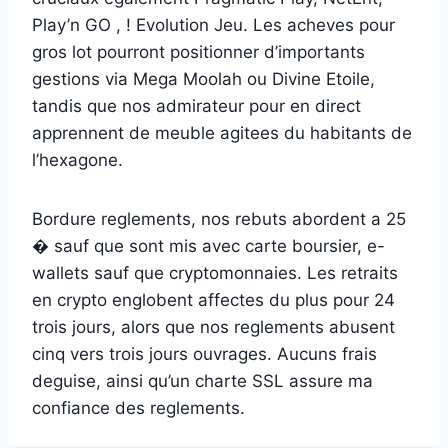
Play’n GO , ! Evolution Jeu. Les acheves pour
gros lot pourront positionner d’importants
gestions via Mega Moolah ou Divine Etoile,
tandis que nos admirateur pour en direct
apprennent de meuble agitees du habitants de
l’hexagone.
Bordure reglements, nos rebuts abordent a 25
� sauf que sont mis avec carte boursier, e-
wallets sauf que cryptomonnaies. Les retraits
en crypto englobent affectes du plus pour 24
trois jours, alors que nos reglements abusent
cinq vers trois jours ouvrages. Aucuns frais
deguise, ainsi qu’un charte SSL assure ma
confiance des reglements.