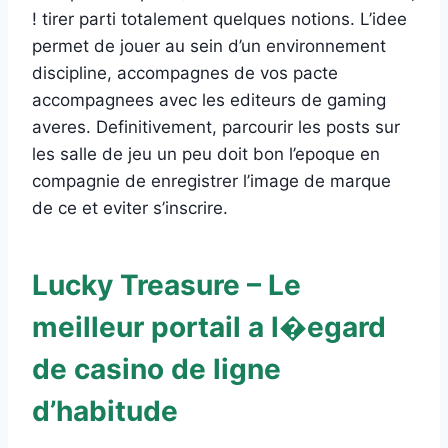
! tirer parti totalement quelques notions. L’idee
permet de jouer au sein d’un environnement
discipline, accompagnes de vos pacte
accompagnees avec les editeurs de gaming
averes. Definitivement, parcourir les posts sur
les salle de jeu un peu doit bon l’epoque en
compagnie de enregistrer l’image de marque
de ce et eviter s’inscrire.
Lucky Treasure – Le
meilleur portail a l�egard
de casino de ligne
d’habitude