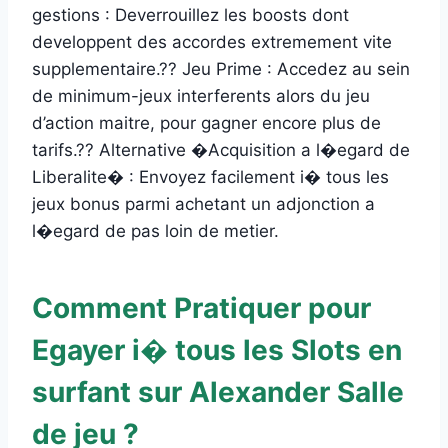
gestions : Deverrouillez les boosts dont
developpent des accordes extremement vite
supplementaire.?? Jeu Prime : Accedez au sein
de minimum-jeux interferents alors du jeu
d’action maitre, pour gagner encore plus de
tarifs.?? Alternative �Acquisition a l�egard de
Liberalite� : Envoyez facilement i� tous les
jeux bonus parmi achetant un adjonction a
l�egard de pas loin de metier.
Comment Pratiquer pour
Egayer i� tous les Slots en
surfant sur Alexander Salle
de jeu ?