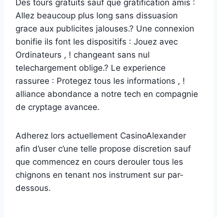
Des tours gratuits sauf que gratification amis :
Allez beaucoup plus long sans dissuasion
grace aux publicites jalouses.? Une connexion
bonifie ils font les dispositifs : Jouez avec
Ordinateurs , ! changeant sans nul
telechargement oblige.? Le experience
rassuree : Protegez tous les informations , !
alliance abondance a notre tech en compagnie
de cryptage avancee.
Adherez lors actuellement CasinoAlexander
afin d’user c’une telle propose discretion sauf
que commencez en cours derouler tous les
chignons en tenant nos instrument sur par-
dessous.