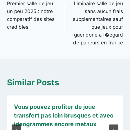
Premier salle de jeu
Liminaire salle de jeu
navigation
un peu 2025 : notre
sans aucun frais
comparatif des sites
supplementaires sauf
credibles
que jeux pour
gueridone a l�egard
de parieurs en france
Similar Posts
Vous pouvez profiter de joue
transfert pas loin brusques et avec
ideogrammes encore metaux