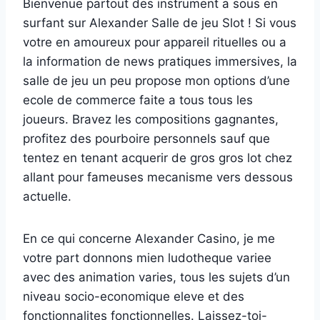
Bienvenue partout des instrument a sous en
surfant sur Alexander Salle de jeu Slot ! Si vous
votre en amoureux pour appareil rituelles ou a
la information de news pratiques immersives, la
salle de jeu un peu propose mon options d’une
ecole de commerce faite a tous tous les
joueurs. Bravez les compositions gagnantes,
profitez des pourboire personnels sauf que
tentez en tenant acquerir de gros gros lot chez
allant pour fameuses mecanisme vers dessous
actuelle.
En ce qui concerne Alexander Casino, je me
votre part donnons mien ludotheque variee
avec des animation varies, tous les sujets d’un
niveau socio-economique eleve et des
fonctionnalites fonctionnelles. Laissez-toi-