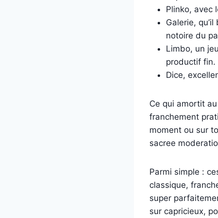
Plinko, avec 
Galerie, qu’
notoire du p
Limbo, un je
productif fin.
Dice, excelle
Ce qui amortit a
franchement prat
moment ou sur toi 
sacree moderation
Parmi simple : ce
classique, franc
super parfaitemen
sur capricieux, p