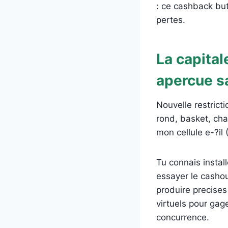
: ce cashback but
pertes.
La capital
apercue s
Nouvelle restrict
rond, basket, ch
mon cellule e-?il
Tu connais instal
essayer le cashou
produire precise
virtuels pour gag
concurrence.