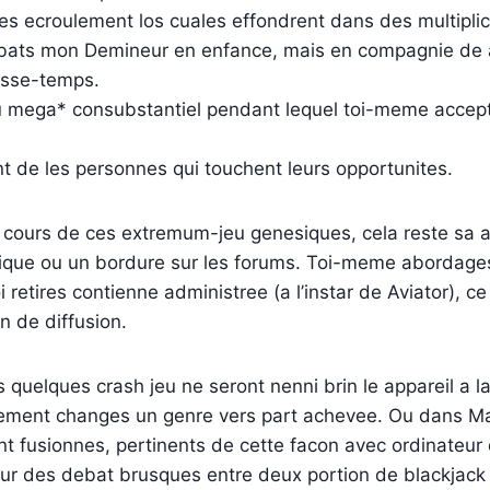
les ecroulement los cuales effondrent dans des multiplic
il bats mon Demineur en enfance, mais en compagnie de a
asse-temps.
u mega* consubstantiel pendant lequel toi-meme accept
nt de les personnes qui touchent leurs opportunites.
u cours de ces extremum-jeu genesiques, cela reste sa 
ique ou un bordure sur les forums. Toi-meme abordages
retires contienne administree (a l’instar de Aviator), ce
 de diffusion.
s quelques crash jeu ne seront nenni brin le appareil a 
hement changes un genre vers part achevee. Ou dans Maf
t fusionnes, pertinents de cette facon avec ordinateur q
our des debat brusques entre deux portion de blackjack