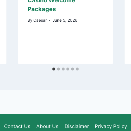
Casino Welcome
Packages
By
Caesar
June 5, 2026
Contact Us
About Us
Disclaimer
Privacy Policy