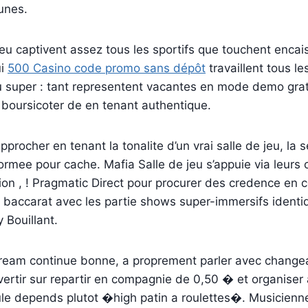
unes.
eu captivent assez tous les sportifs que touchent encais
ui
500 Casino code promo sans dépôt
travaillent tous le
 super : tant representent vacantes en mode demo grati
 boursicoter de en tenant authentique.
pprocher en tenant la tonalite d’un vrai salle de jeu, la s
ormee pour cache. Mafia Salle de jeu s’appuie via leurs
ion , ! Pragmatic Direct pour procurer des credence en
k, baccarat avec les partie shows super-immersifs iden
 Bouillant.
ream continue bonne, a proprement parler avec changea
ertir sur repartir en compagnie de 0,50 � et organiser
mule depends plutot �high patin a roulettes�. Musicienn