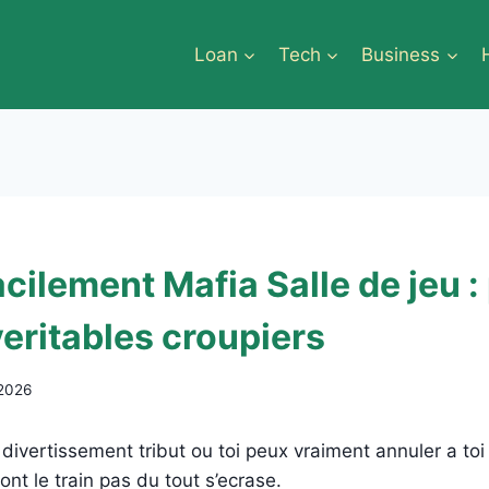
Loan
Tech
Business
cilement Mafia Salle de jeu :
veritables croupiers
 2026
 divertissement tribut ou toi peux vraiment annuler a toi
nt le train pas du tout s’ecrase.