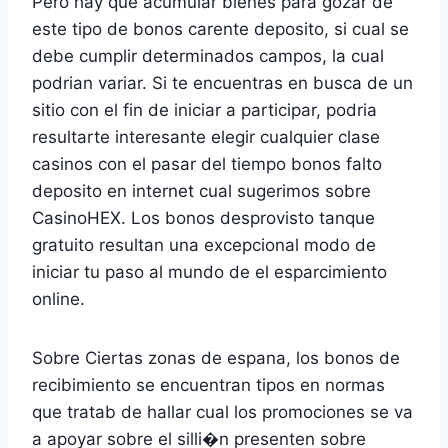
Pero hay que acumular bienes para gozar de
este tipo de bonos carente deposito, si cual se
debe cumplir determinados campos, la cual
podrian variar. Si te encuentras en busca de un
sitio con el fin de iniciar a participar, podria
resultarte interesante elegir cualquier clase
casinos con el pasar del tiempo bonos falto
deposito en internet cual sugerimos sobre
CasinoHEX. Los bonos desprovisto tanque
gratuito resultan una excepcional modo de
iniciar tu paso al mundo de el esparcimiento
online.
Sobre Ciertas zonas de espana, los bonos de
recibimiento se encuentran tipos en normas
que tratab de hallar cual los promociones se va
a apoyar sobre el silli�n presenten sobre