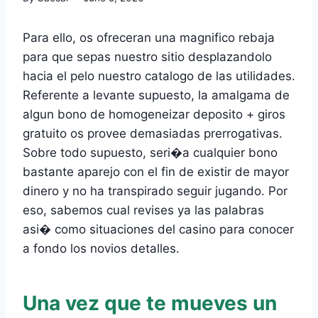
Para ello, os ofreceran una magnifico rebaja
para que sepas nuestro sitio desplazandolo
hacia el pelo nuestro catalogo de las utilidades.
Referente a levante supuesto, la amalgama de
algun bono de homogeneizar deposito + giros
gratuito os provee demasiadas prerrogativas.
Sobre todo supuesto, seri�a cualquier bono
bastante aparejo con el fin de existir de mayor
dinero y no ha transpirado seguir jugando. Por
eso, sabemos cual revises ya las palabras
asi� como situaciones del casino para conocer
a fondo los novios detalles.
Una vez que te mueves un