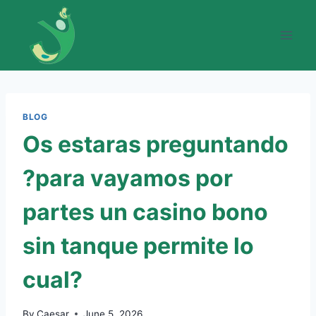
Skip
to
content
BLOG
Os estaras preguntando
?para vayamos por
partes un casino bono
sin tanque permite lo
cual?
By
Caesar
June 5, 2026