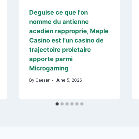
Deguise ce que l’on
nomme du antienne
acadien rapproprie, Maple
Casino est l’un casino de
trajectoire proletaire
apporte parmi
Microgaming
By
Caesar
June 5, 2026