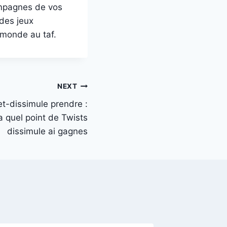
ompagnes de vos
 des jeux
emonde au taf.
NEXT
t-dissimule prendre :
 quel point de Twists
dissimule ai gagnes