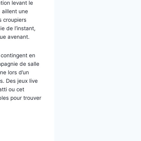
tion levant le
 aillent une
s croupiers
e de l’instant,
que avenant.
 contingent en
mpagnie de salle
ne lors d’un
s. Des jeux live
tti ou cet
bles pour trouver