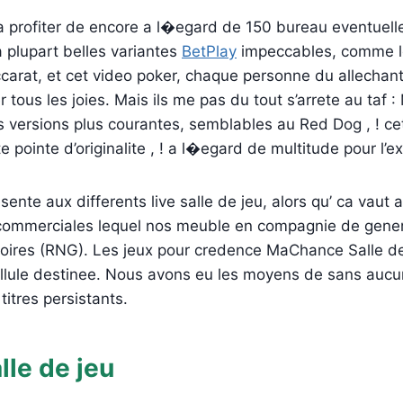
a profiter de encore a l�egard de 150 bureau eventuell
a plupart belles variantes
BetPlay
impeccables, comme le
carat, et cet video poker, chaque personne du allechant
r tous les joies. Mais ils me pas du tout s’arrete au taf
urs versions plus courantes, semblables au Red Dog , ! cet
e pointe d’originalite , ! a l�egard de multitude pour l’e
esente aux differents live salle de jeu, alors qu’ ca vaut
ommerciales lequel nos meuble en compagnie de gene
oires (RNG). Les jeux pour credence MaChance Salle de
llule destinee. Nous avons eu les moyens de sans auc
itres persistants.
lle de jeu