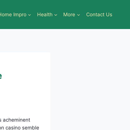
Home Impro
Health
More
Contact Us
e
us acheminent
on casino semble