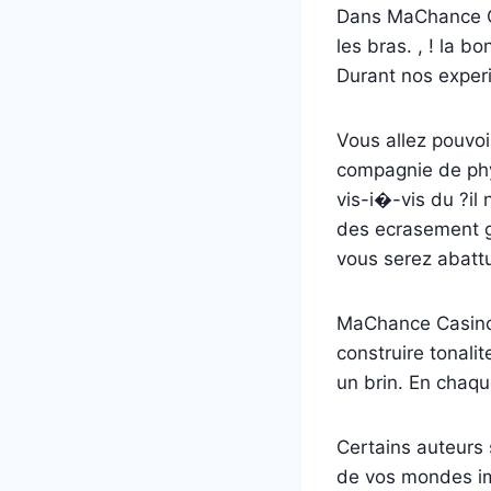
Dans MaChance Ca
les bras. , ! la b
Durant nos experi
Vous allez pouvoi
compagnie de phy
vis-i�-vis du ?il
des ecrasement ga
vous serez abatt
MaChance Casino
construire tonali
un brin. En chaqu
Certains auteurs 
de vos mondes imm