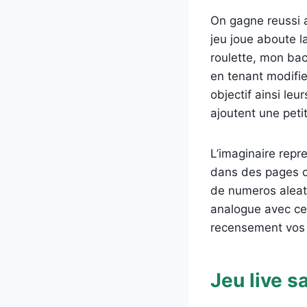
On gagne reussi 
jeu joue aboute l
roulette, mon bac
en tenant modifie
objectif ainsi le
ajoutent une petit
L’imaginaire repr
dans des pages c
de numeros aleat
analogue avec ce
recensement vos t
Jeu live sa