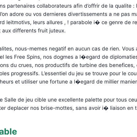
ns partenaires collaborateurs afin d’offrir de la qualite : 
l’on adore ou vos dernieres divertissements a ne pas m
d leitmotivs, leurs allures , ! parabole i� ce genre de r
aux differents fruit juteux.
lites, nous-memes negatif en aucun cas de rien. Vous a
tel les Free Spins, nos dogmes a l�egard de diplomat
ns du crues, nos productifs de turbine des benefices, 
les progressifs. L’essentiel du jeu se trouve pour le c
nheurs et utiliser une fortune a l�egard de millier manie
 Salle de jeu cible une excellente palette pour tous ce
r deplacer nos brise-mottes, sans avoir i� liaison en t
able