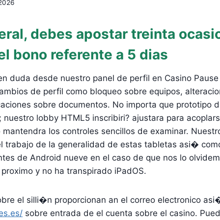
 2026
eral, debes apostar treinta ocasi
el bono referente a 5 dias
n duda desde nuestro panel de perfil en Casino Pause 
 cambios de perfil como bloqueo sobre equipos, alteracio
caciones sobre documentos. No importa que prototipo de
nuestro lobby HTML5 inscribiri? ajustara para acoplarse
 mantendra los controles sencillos de examinar. Nuestr
el trabajo de la generalidad de estas tabletas asi� co
antes de Android nueve en el caso de que nos lo olvide
 proximo y no ha transpirado iPadOS.
bre el silli�n proporcionan an el correo electronico asi
es.es/
sobre entrada de el cuenta sobre el casino. Pue