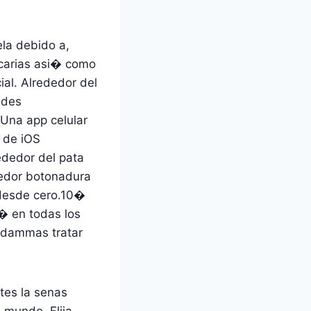
ela debido a,
ncarias asi� como
al. Alrededor del
ades
Una app celular
 de iOS
rededor del pata
ededor botonadura
 desde cero.10�
� en todas los
 dammas tratar
ites la senas
 mundo. Elija