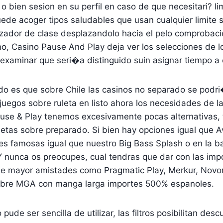
 o bien sesion en su perfil en caso de que necesitari? li
de acoger tipos saludables que usan cualquier limite so
izador de clase desplazandolo hacia el pelo comprobaci
no, Casino Pause And Play deja ver los selecciones de 
xaminar que seri�a distinguido suin asignar tiempo a e
ado es que sobre Chile las casinos no separado se pod
 juegos sobre ruleta en listo ahora los necesidades de 
use & Play tenemos excesivamente pocas alternativas,
etas sobre preparado. Si bien hay opciones igual que Avi
s famosas igual que nuestro Big Bass Splash o en la bar
 nunca os preocupes, cual tendras que dar con las imp
de mayor amistades como Pragmatic Play, Merkur, Novo
obre MGA con manga larga importes 500% espanoles.
pude ser sencilla de utilizar, las filtros posibilitan desc