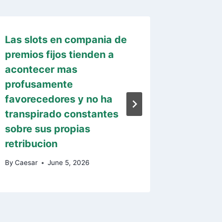
Las slots en compania de
Hier gi
premios fijos tienden a
Verkett
acontecer mas
Online
profusamente
Beschw
favorecedores y no ha
unsere
transpirado constantes
By
Caesar
sobre sus propias
retribucion
By
Caesar
June 5, 2026