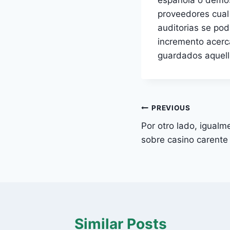
proveedores cual 
auditorias se pod
incremento acerc
guardados aquello
Post
PREVIOUS
Por otro lado, igual
navigation
sobre casino carente 
Similar Posts