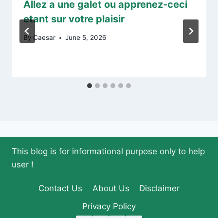
Allez a une galet ou apprenez-ceci
etant sur votre plaisir
By
Caesar
June 5, 2026
This blog is for informational purpose only to help
user !
Contact Us
About Us
Disclaimer
Privacy Policy