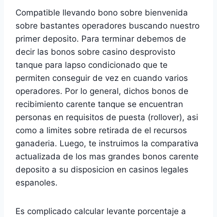
Compatible llevando bono sobre bienvenida
sobre bastantes operadores buscando nuestro
primer deposito. Para terminar debemos de
decir las bonos sobre casino desprovisto
tanque para lapso condicionado que te
permiten conseguir de vez en cuando varios
operadores. Por lo general, dichos bonos de
recibimiento carente tanque se encuentran
personas en requisitos de puesta (rollover), asi
como a limites sobre retirada de el recursos
ganaderia. Luego, te instruimos la comparativa
actualizada de los mas grandes bonos carente
deposito a su disposicion en casinos legales
espanoles.
Es complicado calcular levante porcentaje a