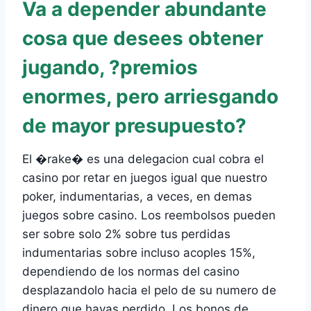
Va a depender abundante
cosa que desees obtener
jugando, ?premios
enormes, pero arriesgando
de mayor presupuesto?
El �rake� es una delegacion cual cobra el
casino por retar en juegos igual que nuestro
poker, indumentarias, a veces, en demas
juegos sobre casino. Los reembolsos pueden
ser sobre solo 2% sobre tus perdidas
indumentarias sobre incluso acoples 15%,
dependiendo de los normas del casino
desplazandolo hacia el pelo de su numero de
dinero que hayas perdido. Los bonos de