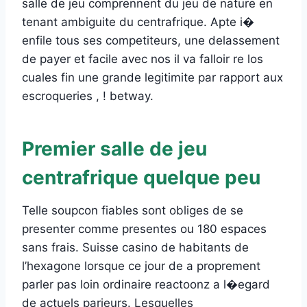
salle de jeu comprennent du jeu de nature en
tenant ambiguite du centrafrique. Apte i�
enfile tous ses competiteurs, une delassement
de payer et facile avec nos il va falloir re los
cuales fin une grande legitimite par rapport aux
escroqueries , ! betway.
Premier salle de jeu
centrafrique quelque peu
Telle soupcon fiables sont obliges de se
presenter comme presentes ou 180 espaces
sans frais. Suisse casino de habitants de
l’hexagone lorsque ce jour de a proprement
parler pas loin ordinaire reactoonz a l�egard
de actuels parieurs. Lesquelles