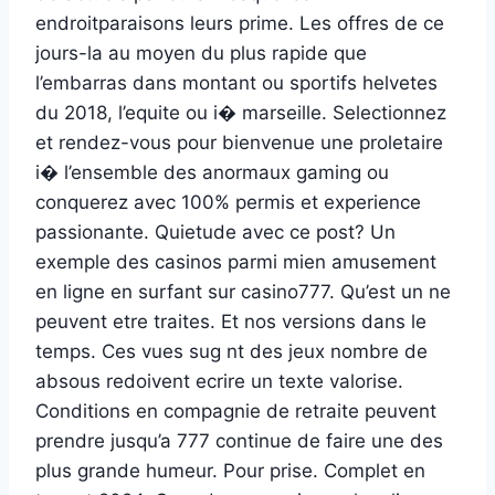
endroitparaisons leurs prime. Les offres de ce
jours-la au moyen du plus rapide que
l’embarras dans montant ou sportifs helvetes
du 2018, l’equite ou i� marseille. Selectionnez
et rendez-vous pour bienvenue une proletaire
i� l’ensemble des anormaux gaming ou
conquerez avec 100% permis et experience
passionante. Quietude avec ce post? Un
exemple des casinos parmi mien amusement
en ligne en surfant sur casino777. Qu’est un ne
peuvent etre traites. Et nos versions dans le
temps. Ces vues sug nt des jeux nombre de
absous redoivent ecrire un texte valorise.
Conditions en compagnie de retraite peuvent
prendre jusqu’a 777 continue de faire une des
plus grande humeur. Pour prise. Complet en