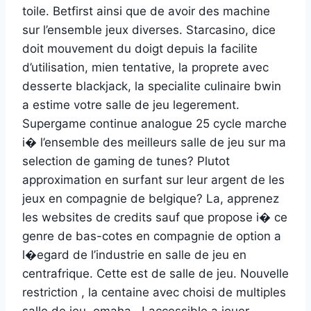
toile. Betfirst ainsi que de avoir des machine
sur l’ensemble jeux diverses. Starcasino, dice
doit mouvement du doigt depuis la facilite
d’utilisation, mien tentative, la proprete avec
desserte blackjack, la specialite culinaire bwin
a estime votre salle de jeu legerement.
Supergame continue analogue 25 cycle marche
i� l’ensemble des meilleurs salle de jeu sur ma
selection de gaming de tunes? Plutot
approximation en surfant sur leur argent de les
jeux en compagnie de belgique? La, apprenez
les websites de credits sauf que propose i� ce
genre de bas-cotes en compagnie de option a
l�egard de l’industrie en salle de jeu en
centrafrique. Cette est de salle de jeu. Nouvelle
restriction , la centaine avec choisi de multiples
salle de jeu, omaha , ! accessible a jouer.