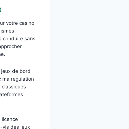
x
ur votre casino
anismes
s conduire sans
 approcher
ne.
s jeux de bord
c ma regulation
o classiques
lateformes
 licence
-vis des jeux