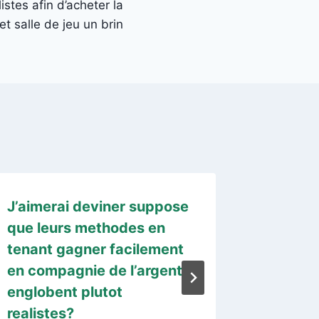
istes afin d’acheter la
et salle de jeu un brin
J’aimerai deviner suppose
Rizz est
que leurs methodes en
jeu ch
tenant gagner facilement
adminis
en compagnie de l’argent
Starsc
englobent plutot
2023
realistes?