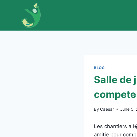
Skip
to
content
BLOG
Salle de 
competen
By
Caesar
June 5,
Les chantiers a l
amitie pour compe