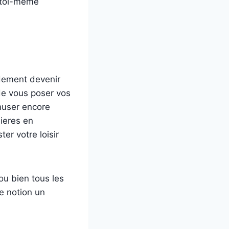
t toi-meme
idement devenir
 de vous poser vos
muser encore
ieres en
ter votre loisir
ou bien tous les
re notion un