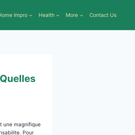
Home Impro
Health
More
Contact Us
 Quelles
nt une magnifique
sabilite. Pour