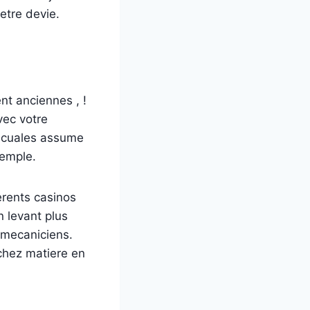
etre devie.
t anciennes , !
vec votre
s cuales assume
xemple.
erents casinos
n levant plus
 mecaniciens.
 chez matiere en