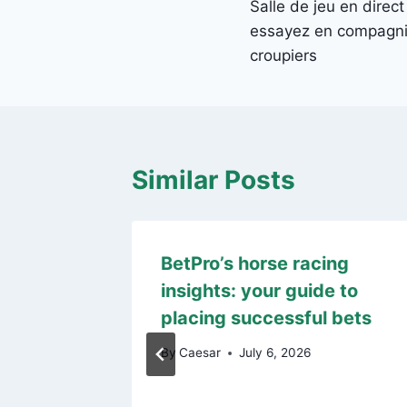
Salle de jeu en direct
navigation
essayez en compagni
croupiers
Similar Posts
p
BetPro’s horse racing
he
insights: your guide to
ming
placing successful bets
stan
By
Caesar
July 6, 2026