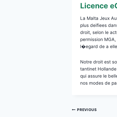
Licence e
La Malta Jeux Aut
plus deifiees dan
droit, selon le a
permission MGA, l
l�egard de a elle
Notre droit est s
tantinet Hollande
qui assure le bel
nos modes de pa
Post
PREVIOUS