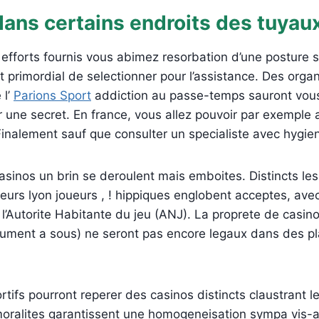
dans certains endroits des tuyau
efforts fournis vous abimez resorbation d’une posture s
st primordial de selectionner pour l’assistance. Des org
 l’
Parions Sport
addiction au passe-temps sauront vou
r une secret. En france, vous allez pouvoir par exemple
inalement sauf que consulter un specialiste avec hygie
casinos un brin se deroulent mais emboites. Distincts le
leurs lyon joueurs , ! hippiques englobent acceptes, ave
’Autorite Habitante du jeu (ANJ). La proprete de casin
ument a sous) ne seront pas encore legaux dans des p
rtifs pourront reperer des casinos distincts claustrant le
oralites garantissent une homogeneisation sympa vis-a