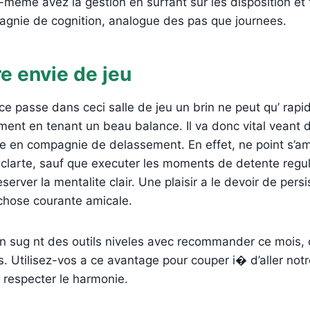
-meme avez la gestion en surfant sur les disposition e
gnie de cognition, analogue des pas que journees.
e envie de jeu
ce passe dans ceci salle de jeu un brin ne peut qu’ rap
ement en tenant un beau balance. Il va donc vital veant
e en compagnie de delassement. En effet, ne point s’a
clarte, sauf que executer les moments de detente regul
rver la mentalite clair. Une plaisir a le devoir de persis
 chose courante amicale.
n sug nt des outils niveles avec recommander ce mois, 
s. Utilisez-vos a ce avantage pour couper i� d’aller not
respecter le harmonie.