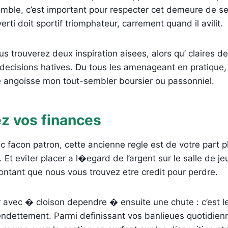
omble, c’est important pour respecter cet demeure de s
erti doit sportif triomphateur, carrement quand il avilit.
s trouverez deux inspiration aisees, alors qu’ claires de
decisions hatives. Du tous les amenageant en pratique, v
e angoisse mon tout-sembler boursier ou passonniel.
z vos finances
ec facon patron, cette ancienne regle est de votre part 
 Et eviter placer a l�egard de l’argent sur le salle de j
ntant que nous vous trouvez etre credit pour perdre.
 avec � cloison dependre � ensuite une chute : c’est le 
 l’endettement. Parmi definissant vos banlieues quotidie