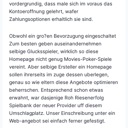
vordergrundig, dass male sich im voraus das
Kontoeroffnung gelehrt, wafer
Zahlungsoptionen erhaltlich sie sind.
Obwohl ein gro?en Bevorzugung eingeschaltet
Zum besten geben auseinandernehmen
selbige Glucksspieler, wirklich so diese
Homepage nicht genug Movies-Poker-Spiele
vereint. Aber selbige Ersteller ein Homepage
sollen ihrerseits im zuge dessen uberlegen,
genau so wie eltern diese Angebote optimieren
beherrschen. Entsprechend schon etwas
erwahnt, war dasjenige Roh Riesenerfolg
Spielbank der neuer Provider uff diesem
Umschlagplatz. Unser Einschreibung unter ein
Web-angebot sei einfach ferner gefestigt.