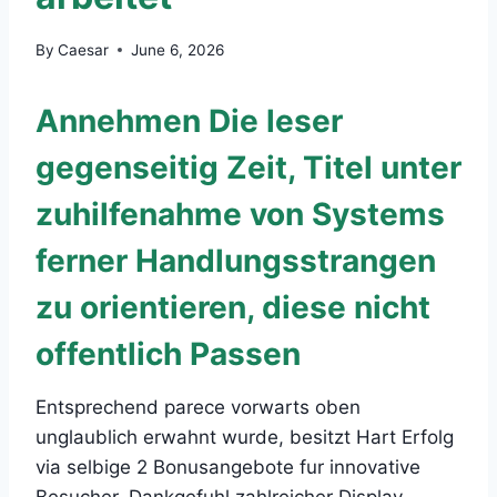
By
Caesar
June 6, 2026
Annehmen Die leser
gegenseitig Zeit, Titel unter
zuhilfenahme von Systems
ferner Handlungsstrangen
zu orientieren, diese nicht
offentlich Passen
Entsprechend parece vorwarts oben
unglaublich erwahnt wurde, besitzt Hart Erfolg
via selbige 2 Bonusangebote fur innovative
Besucher. Dankgefuhl zahlreicher Display