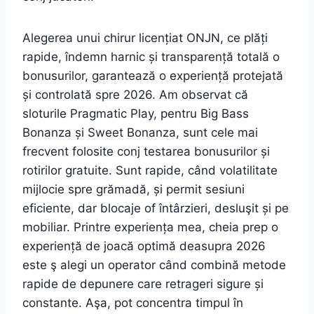
Alegerea unui chirur licențiat ONJN, ce plăți
rapide, îndemn harnic și transparență totală o
bonusurilor, garantează o experiență protejată
și controlată spre 2026. Am observat că
sloturile Pragmatic Play, pentru Big Bass
Bonanza și Sweet Bonanza, sunt cele mai
frecvent folosite conj testarea bonusurilor și
rotirilor gratuite. Sunt rapide, când volatilitate
mijlocie spre grămadă, și permit sesiuni
eficiente, dar blocaje of întârzieri, desluşit și pe
mobiliar. Printre experiența mea, cheia prep o
experiență de joacă optimă deasupra 2026
este ş alegi un operator când combină metode
rapide de depunere care retrageri sigure și
constante. Aşa, pot concentra timpul în