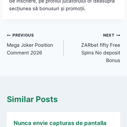
de înscriere, pe profilul jucătorului of deasupra
secțiunea să bonusuri și promoții.
Post
PREVIOUS
NEXT
Mega Joker Position
ZARbet fifty Free
navigation
Comment 2026
Spins No deposit
Bonus
Similar Posts
Nunca envie capturas de pantalla