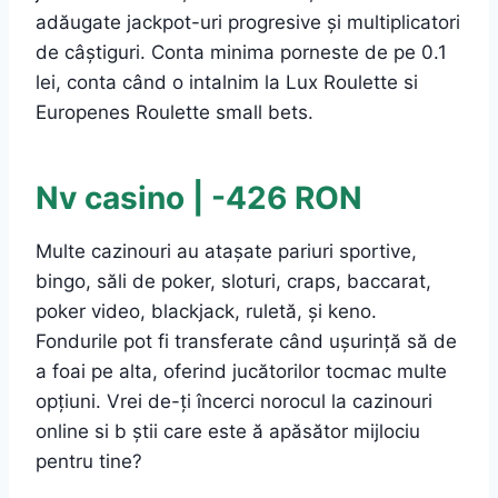
adăugate jackpot-uri progresive și multiplicatori
de câștiguri.
Conta minima porneste de pe 0.1
lei, conta când o intalnim la Lux Roulette si
Europenes Roulette small bets.
Nv casino | -426 RON
Multe cazinouri au atașate pariuri sportive,
bingo, săli de poker, sloturi, craps, baccarat,
poker video, blackjack, ruletă, și keno.
Fondurile pot fi transferate când ușurință să de
a foai pe alta, oferind jucătorilor tocmac multe
opțiuni. Vrei de-ți încerci norocul la cazinouri
online si b știi care este ă apăsător mijlociu
pentru tine?