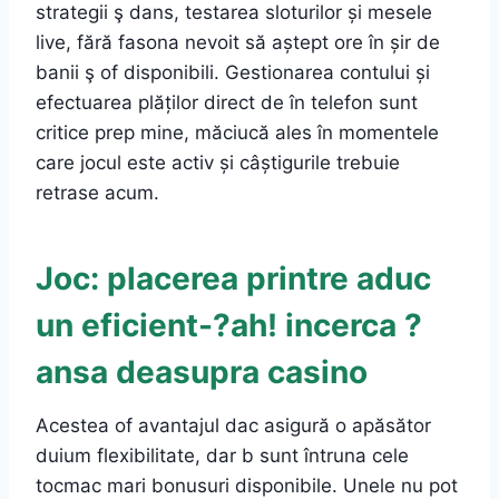
strategii ş dans, testarea sloturilor și mesele
live, fără fasona nevoit să aștept ore în șir de
banii ş of disponibili. Gestionarea contului și
efectuarea plăților direct de în telefon sunt
critice prep mine, măciucă ales în momentele
care jocul este activ și câștigurile trebuie
retrase acum.
Joc: placerea printre aduc
un eficient-?ah! incerca ?
ansa deasupra casino
Acestea of avantajul dac asigură o apăsător
duium flexibilitate, dar b sunt întruna cele
tocmac mari bonusuri disponibile. Unele nu pot