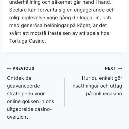
underhållning och säkerhet går hand i hand.
Spelare kan förvänta sig en engagerande och
rolig upplevelse varje gång de loggar in, och
med generösa belöningar på köpet, är det
svårt att motstå frestelsen av att spela hos
Tortuga Casino.
Post
PREVIOUS
NEXT
Ontdek de
Hur du enkelt gör
navigation
geavanceerde
insättningar och uttag
strategieën voor
på onlinecasino
online gokken in ons
uitgebreide casino-
overzicht