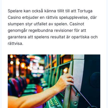
Spelare kan också känna tillit till att Tortuga
Casino erbjuder en rättvis spelupplevelse, där
slumpen styr utfallet av spelen. Casinot
genomgår regelbundna revisioner för att
garantera att spelens resultat är opartiska och
rättvisa.