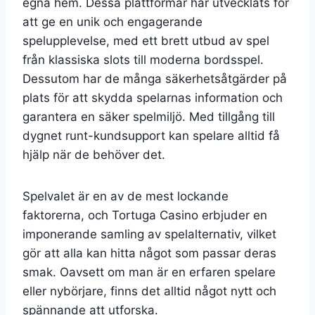
egna hem. Dessa plattformar har utvecklats för
att ge en unik och engagerande
spelupplevelse, med ett brett utbud av spel
från klassiska slots till moderna bordsspel.
Dessutom har de många säkerhetsåtgärder på
plats för att skydda spelarnas information och
garantera en säker spelmiljö. Med tillgång till
dygnet runt-kundsupport kan spelare alltid få
hjälp när de behöver det.
Spelvalet är en av de mest lockande
faktorerna, och Tortuga Casino erbjuder en
imponerande samling av spelalternativ, vilket
gör att alla kan hitta något som passar deras
smak. Oavsett om man är en erfaren spelare
eller nybörjare, finns det alltid något nytt och
spännande att utforska.