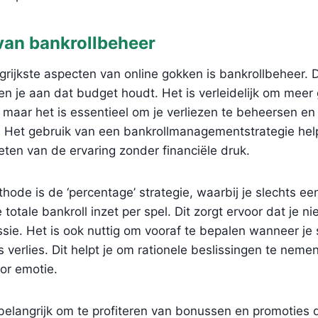
van bankrollbeheer
rijkste aspecten van online gokken is bankrollbeheer. Di
en je aan dat budget houdt. Het is verleidelijk om meer 
t, maar het is essentieel om je verliezen te beheersen 
 Het gebruik van een bankrollmanagementstrategie help
eten van de ervaring zonder financiële druk.
hode is de ‘percentage’ strategie, waarbij je slechts een
totale bankroll inzet per spel. Dit zorgt ervoor dat je nie
essie. Het is ook nuttig om vooraf te bepalen wanneer je
s verlies. Dit helpt je om rationele beslissingen te nemen
oor emotie.
belangrijk om te profiteren van bonussen en promoties d