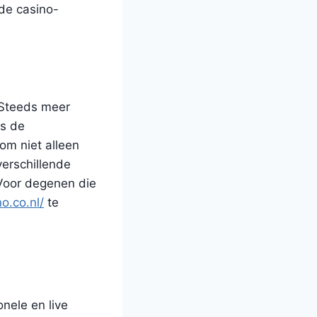
de casino-
 Steeds meer
ls de
om niet alleen
verschillende
 Voor degenen die
no.co.nl/
te
onele en live