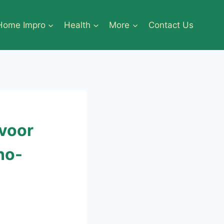
Home Impro
Health
More
Contact Us
voor
no-