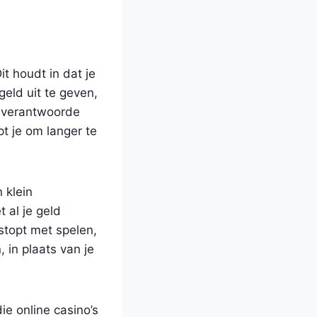
t houdt in dat je
geld uit te geven,
en verantwoorde
t je om langer te
 klein
t al je geld
 stopt met spelen,
, in plaats van je
ie online casino’s