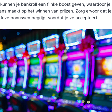
unnen je bankroll een flinke boost geven, waardoor je 
ans maakt op het winnen van prijzen. Zorg ervoor dat 
deze bonussen begrijpt voordat je ze accepteert.