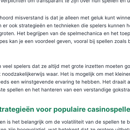
 verplichten om transparant te zijn over hun spellen en u
hoord misverstand is dat je alleen met geluk kunt winn
ijn er ook strategieën en technieken die spelers kunnen 
groten. Het begrijpen van de spelmechanica en het toe
pes kan je een voordeel geven, vooral bij spellen zoals 
 veel spelers dat ze altijd met grote inzetten moeten 
et noodzakelijkerwijs waar. Het is mogelijk om met kleine
eeds een winstgevende ervaring te hebben. Het draait 
ste spellen en het hanteren van een verstandige gokstra
strategieën voor populaire casinospell
en is het belangrijk om de volatiliteit van de spellen te 
 zijn hoogvolatiel, wat betekent dat ze grotere uitbet