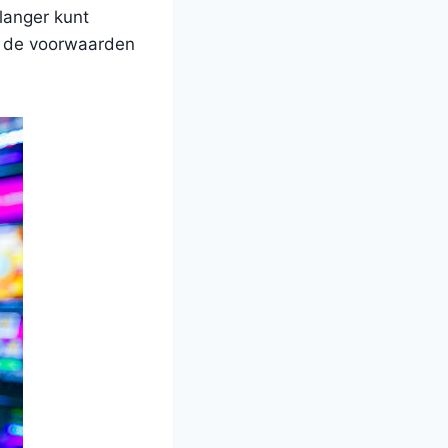
langer kunt
je de voorwaarden