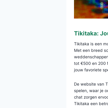
Tikitaka: J
Tikitaka is een m
Met een breed sc
weddenschappen, 
tot €500 en 200 f
jouw favoriete sp
De website van Ti
spelen, waar je o
chat zorgen ervoor
Tikitaka een bet