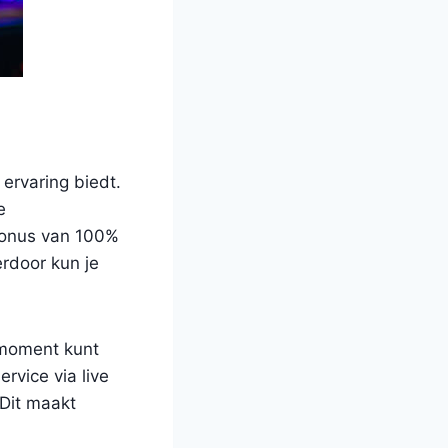
 ervaring biedt.
e
bonus van 100%
erdoor kun je
 moment kunt
rvice via live
 Dit maakt