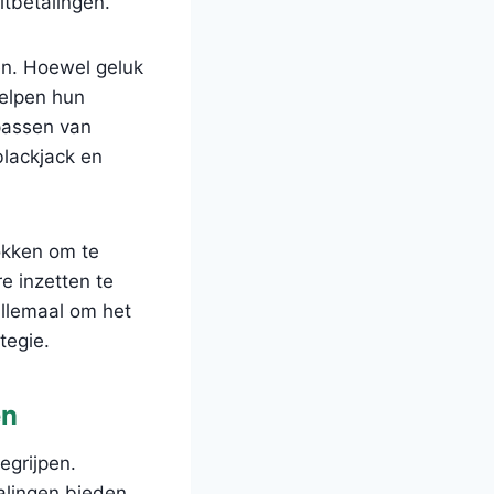
itbetalingen.
en. Hoewel geluk
helpen hun
passen van
blackjack en
gokken om te
re inzetten te
allemaal om het
tegie.
en
begrijpen.
alingen bieden