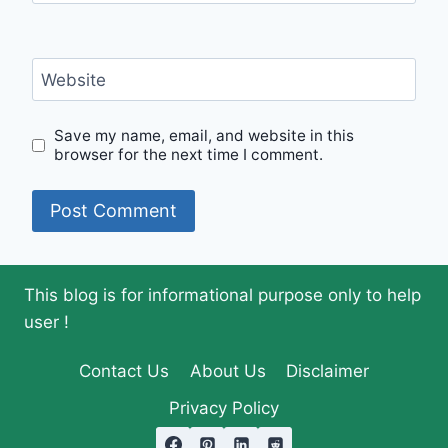
Website
Save my name, email, and website in this
browser for the next time I comment.
This blog is for informational purpose only to help
user !
Contact Us
About Us
Disclaimer
Privacy Policy