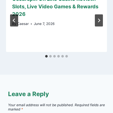
Slots, Live Video Games & Rewards
2026
By
Caesar
June 7, 2026
Leave a Reply
Your email address will not be published.
Required fields are
marked
*