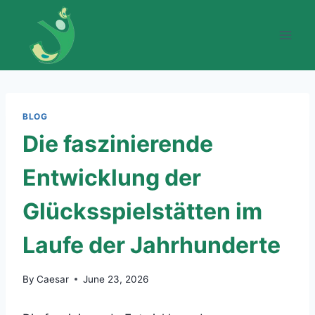
Skip
to
content
BLOG
Die faszinierende
Entwicklung der
Glücksspielstätten im
Laufe der Jahrhunderte
By
Caesar
June 23, 2026