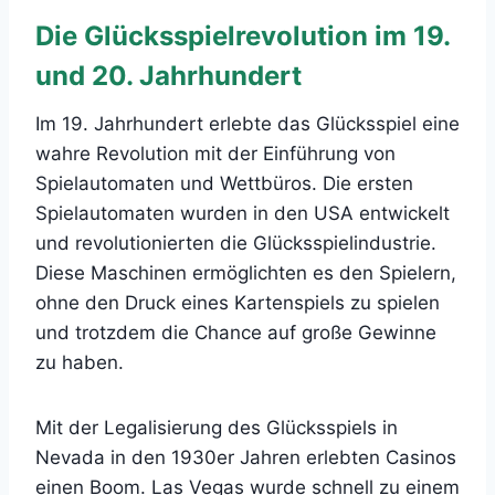
Die Glücksspielrevolution im 19.
und 20. Jahrhundert
Im 19. Jahrhundert erlebte das Glücksspiel eine
wahre Revolution mit der Einführung von
Spielautomaten und Wettbüros. Die ersten
Spielautomaten wurden in den USA entwickelt
und revolutionierten die Glücksspielindustrie.
Diese Maschinen ermöglichten es den Spielern,
ohne den Druck eines Kartenspiels zu spielen
und trotzdem die Chance auf große Gewinne
zu haben.
Mit der Legalisierung des Glücksspiels in
Nevada in den 1930er Jahren erlebten Casinos
einen Boom. Las Vegas wurde schnell zu einem