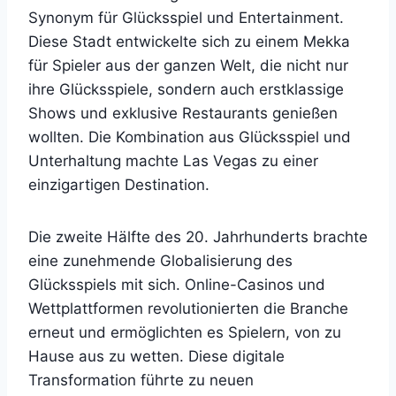
Synonym für Glücksspiel und Entertainment.
Diese Stadt entwickelte sich zu einem Mekka
für Spieler aus der ganzen Welt, die nicht nur
ihre Glücksspiele, sondern auch erstklassige
Shows und exklusive Restaurants genießen
wollten. Die Kombination aus Glücksspiel und
Unterhaltung machte Las Vegas zu einer
einzigartigen Destination.
Die zweite Hälfte des 20. Jahrhunderts brachte
eine zunehmende Globalisierung des
Glücksspiels mit sich. Online-Casinos und
Wettplattformen revolutionierten die Branche
erneut und ermöglichten es Spielern, von zu
Hause aus zu wetten. Diese digitale
Transformation führte zu neuen