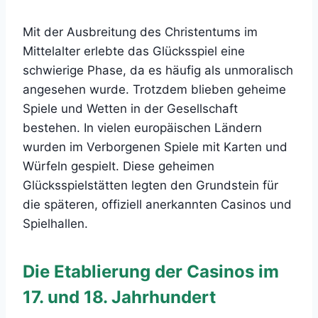
Mit der Ausbreitung des Christentums im
Mittelalter erlebte das Glücksspiel eine
schwierige Phase, da es häufig als unmoralisch
angesehen wurde. Trotzdem blieben geheime
Spiele und Wetten in der Gesellschaft
bestehen. In vielen europäischen Ländern
wurden im Verborgenen Spiele mit Karten und
Würfeln gespielt. Diese geheimen
Glücksspielstätten legten den Grundstein für
die späteren, offiziell anerkannten Casinos und
Spielhallen.
Die Etablierung der Casinos im
17. und 18. Jahrhundert