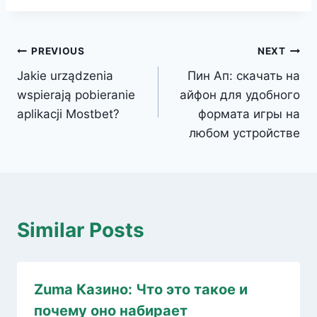
Post
PREVIOUS
NEXT
Jakie urządzenia
Пин Ап: скачать на
navigation
wspierają pobieranie
айфон для удобного
aplikacji Mostbet?
формата игры на
любом устройстве
Similar Posts
Zuma Казино: Что это такое и
почему оно набирает