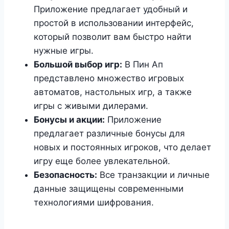
Приложение предлагает удобный и
простой в использовании интерфейс,
который позволит вам быстро найти
нужные игры.
Большой выбор игр:
В Пин Ап
представлено множество игровых
автоматов, настольных игр, а также
игры с живыми дилерами.
Бонусы и акции:
Приложение
предлагает различные бонусы для
новых и постоянных игроков, что делает
игру еще более увлекательной.
Безопасность:
Все транзакции и личные
данные защищены современными
технологиями шифрования.