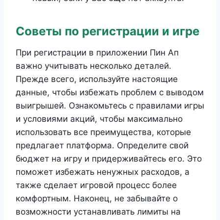
Советы по регистрации и игре
При регистрации в приложении Пин Ап
важно учитывать несколько деталей.
Прежде всего, используйте настоящие
данные, чтобы избежать проблем с выводом
выигрышей. Ознакомьтесь с правилами игры
и условиями акций, чтобы максимально
использовать все преимущества, которые
предлагает платформа. Определите свой
бюджет на игру и придерживайтесь его. Это
поможет избежать ненужных расходов, а
также сделает игровой процесс более
комфортным. Наконец, не забывайте о
возможности устанавливать лимиты на