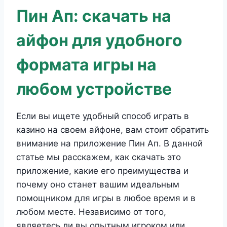
Пин Ап: скачать на
айфон для удобного
формата игры на
любом устройстве
Если вы ищете удобный способ играть в
казино на своем айфоне, вам стоит обратить
внимание на приложение Пин Ап. В данной
статье мы расскажем, как скачать это
приложение, какие его преимущества и
почему оно станет вашим идеальным
помощником для игры в любое время и в
любом месте. Независимо от того,
являетесь ли вы опытным игроком или