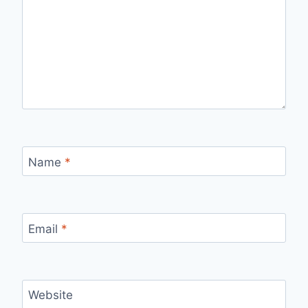
Name
*
Email
*
Website