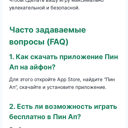
увлекательной и безопасной.
Часто задаваемые
вопросы (FAQ)
1. Как скачать приложение Пин
Ап на айфон?
Для этого откройте App Store, найдите “Пин
Ап”, скачайте и установите приложение.
2. Есть ли возможность играть
бесплатно в Пин Ап?