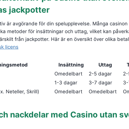
as jackpotter
tiv är avgörande för din spelupplevelse. Många casinon
lika metoder för insättningar och uttag, vilket kan påver
särskilt från jackpotter. Här är en översikt över olika be
k licens
ningsmetod
Insättning
Uttag
Omedelbart
2-5 dagar
2-
1-3 dagar
3-7 dagar
3-
. Neteller, Skrill)
Omedelbart
Omedelbart
Om
och nackdelar med Casino utan s