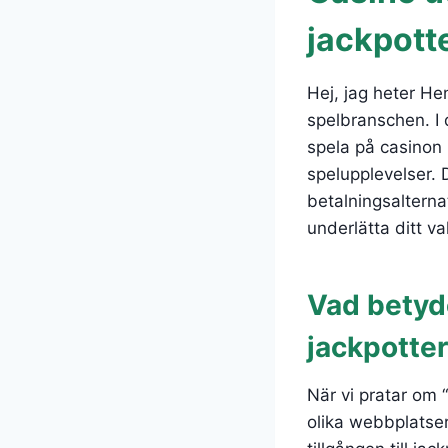
jackpott
Hej, jag heter He
spelbranschen. I 
spela på casinon 
spelupplevelser. D
betalningsalterna
underlätta ditt val
Vad betyd
jackpotte
När vi pratar om 
olika webbplatser