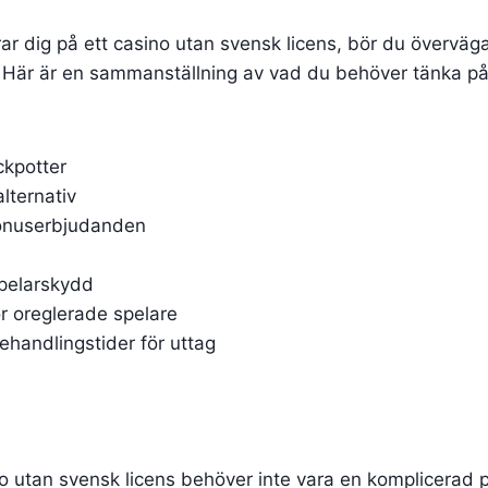
rar dig på ett casino utan svensk licens, bör du övervä
 Här är en sammanställning av vad du behöver tänka på
ckpotter
alternativ
onuserbjudanden
pelarskydd
ör oreglerade spelare
ehandlingstider för uttag
ino utan svensk licens behöver inte vara en komplicera