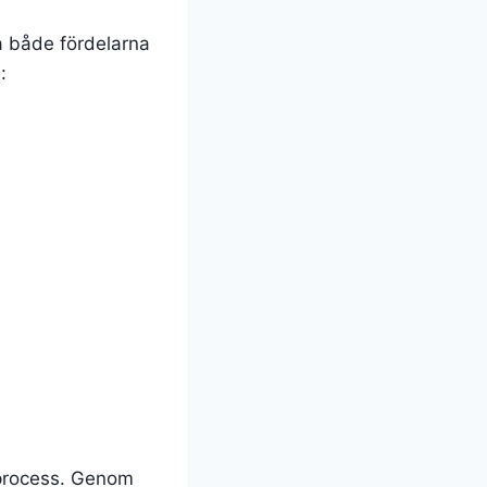
ga både fördelarna
:
d process. Genom