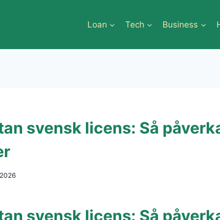
Loan
Tech
Business
tan svensk licens: Så påverk
er
 2026
tan svensk licens: Så påverk