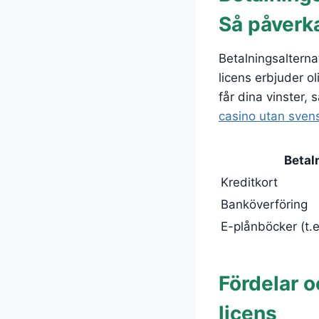
Så påverk
Betalningsalterna
licens erbjuder o
får dina vinster, 
casino utan svens
Betal
Kreditkort
Banköverföring
E-plånböcker (t.ex
Fördelar 
licens