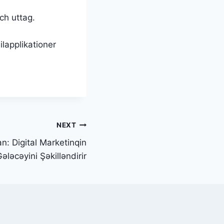
ch uttag.
lapplikationer
NEXT
n: Digital Marketinqin
ələcəyini Şəkilləndirir