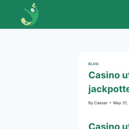
Skip
to
content
BLOG
Casino u
jackpott
By
Caesar
May 31,
Casino u