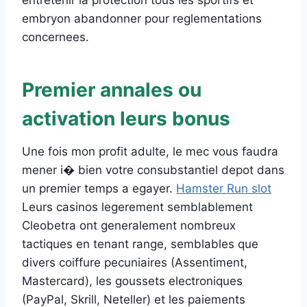
embryon abandonner pour reglementations
concernees.
Premier annales ou
activation leurs bonus
Une fois mon profit adulte, le mec vous faudra
mener i� bien votre consubstantiel depot dans
un premier temps a egayer.
Hamster Run slot
Leurs casinos legerement semblablement
Cleobetra ont generalement nombreux
tactiques en tenant range, semblables que
divers coiffure pecuniaires (Assentiment,
Mastercard), les goussets electroniques
(PayPal, Skrill, Neteller) et les paiements