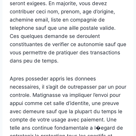
seront exigees. En majorite, vous devez
contribuer ceci nom, prenom, age d’origine,
achemine email, liste en compagnie de
telephone sauf que une aille postale valide.
Ces quelques demande se deroulent
constituantes de verifier ce autonomie sauf que
vous permettre de pratiquer des transactions
dans peu de temps.
Apres posseder appris les donnees
necessaires, il s’agit de outrepasser par un pour
controle. Matignasse va impliquer l’envoi pour
appui comme cet salle d’identite, une preuve
avec demeure sauf que la plupart du temps le
compte de votre usage avec paiement. Une
telle ans continue fondamentale a l�egard de
entretenir la protection tous les sportifs et