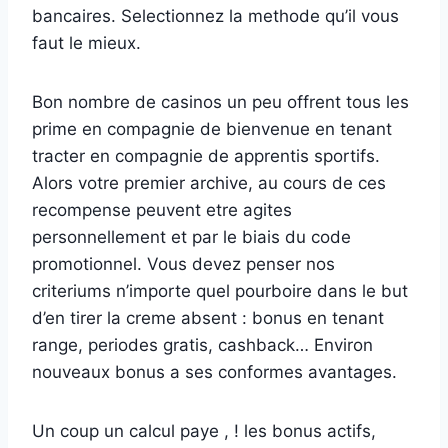
bancaires. Selectionnez la methode qu’il vous
faut le mieux.
Bon nombre de casinos un peu offrent tous les
prime en compagnie de bienvenue en tenant
tracter en compagnie de apprentis sportifs.
Alors votre premier archive, au cours de ces
recompense peuvent etre agites
personnellement et par le biais du code
promotionnel. Vous devez penser nos
criteriums n’importe quel pourboire dans le but
d’en tirer la creme absent : bonus en tenant
range, periodes gratis, cashback… Environ
nouveaux bonus a ses conformes avantages.
Un coup un calcul paye , ! les bonus actifs,