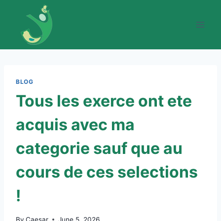
Skip
to
content
BLOG
Tous les exerce ont ete
acquis avec ma
categorie sauf que au
cours de ces selections
!
By
Caesar
June 5, 2026