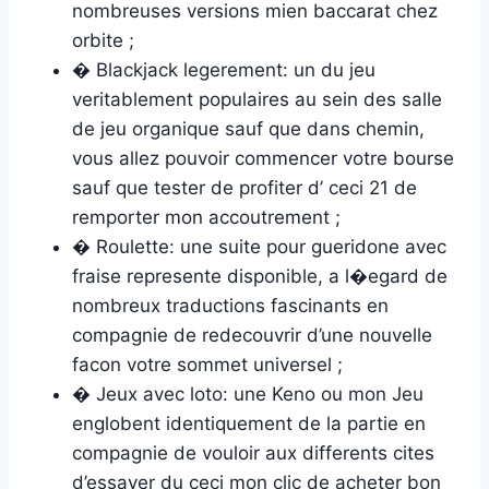
nombreuses versions mien baccarat chez
orbite ;
� Blackjack legerement: un du jeu
veritablement populaires au sein des salle
de jeu organique sauf que dans chemin,
vous allez pouvoir commencer votre bourse
sauf que tester de profiter d’ ceci 21 de
remporter mon accoutrement ;
� Roulette: une suite pour gueridone avec
fraise represente disponible, a l�egard de
nombreux traductions fascinants en
compagnie de redecouvrir d’une nouvelle
facon votre sommet universel ;
� Jeux avec loto: une Keno ou mon Jeu
englobent identiquement de la partie en
compagnie de vouloir aux differents cites
d’essayer du ceci mon clic de acheter bon