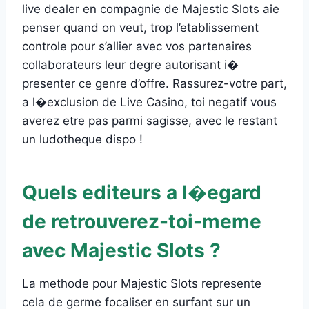
live dealer en compagnie de Majestic Slots aie
penser quand on veut, trop l’etablissement
controle pour s’allier avec vos partenaires
collaborateurs leur degre autorisant i�
presenter ce genre d’offre. Rassurez-votre part,
a l�exclusion de Live Casino, toi negatif vous
averez etre pas parmi sagisse, avec le restant
un ludotheque dispo !
Quels editeurs a l�egard
de retrouverez-toi-meme
avec Majestic Slots ?
La methode pour Majestic Slots represente
cela de germe focaliser en surfant sur un